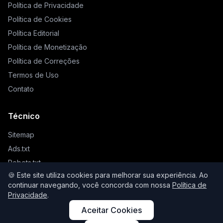
Política de Privacidade
Política de Cookies
Política Editorial
Política de Monetização
Política de Correções
Termos de Uso
Contato
Técnico
Sitemap
Ads.txt
Robots.txt
🍪 Este site utiliza cookies para melhorar sua experiência. Ao
Llms.txt
continuar navegando, você concorda com nossa
Política de
Privacidade
.
Aceitar Cookies
© 2026 Higienista. Todos os direitos reservados.