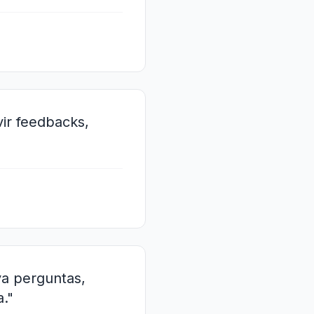
vir feedbacks,
va perguntas,
a."