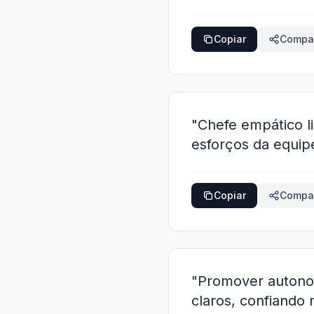
Copiar
Compar
"Chefe empático l
esforços da equip
Copiar
Compar
"Promover autonom
claros, confiando