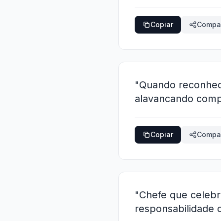
Copiar
Compar
"Quando reconhece
alavancando compet
Copiar
Compar
"Chefe que celebra
responsabilidade 