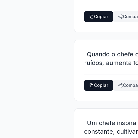
Copiar
Compar
"Quando o chefe o
ruídos, aumenta f
Copiar
Compar
"Um chefe inspira
constante, cultiva