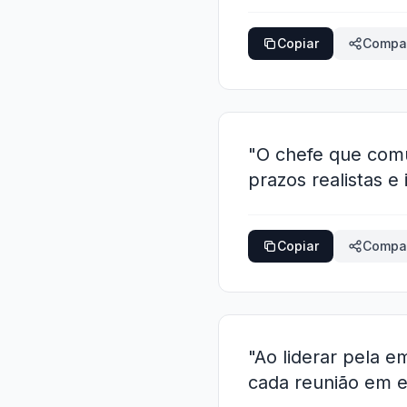
Copiar
Compar
"O chefe que comu
prazos realistas e 
Copiar
Compar
"Ao liderar pela e
cada reunião em e