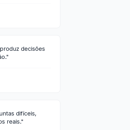
 produz decisões
ão."
ntas difíceis,
s reais."