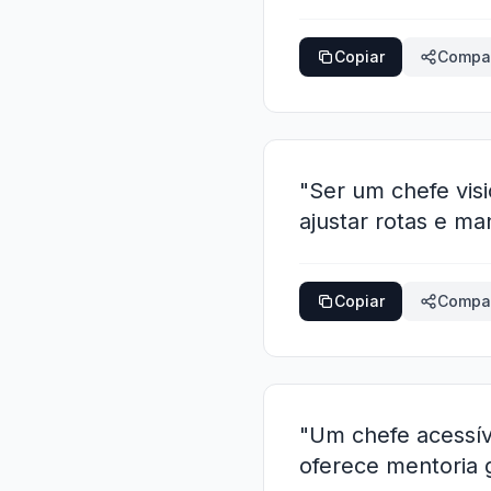
Copiar
Compar
"Ser um chefe visi
ajustar rotas e m
Copiar
Compar
"Um chefe acessív
oferece mentoria g