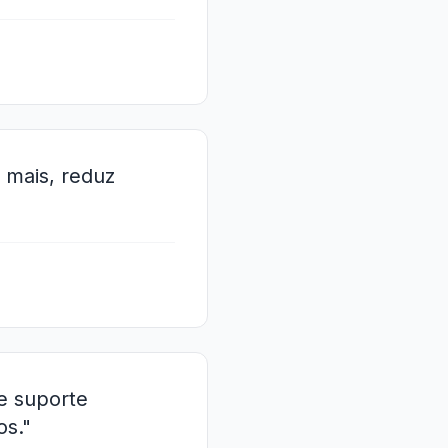
 mais, reduz
e suporte
os."