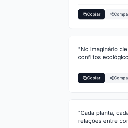
Copiar
Compar
"No imaginário ci
conflitos ecológic
Copiar
Compar
"Cada planta, cad
relações entre co