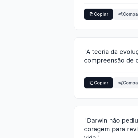
Copiar
Compar
"A teoria da evolu
compreensão de qu
Copiar
Compar
"Darwin não pediu
coragem para revi
vida."