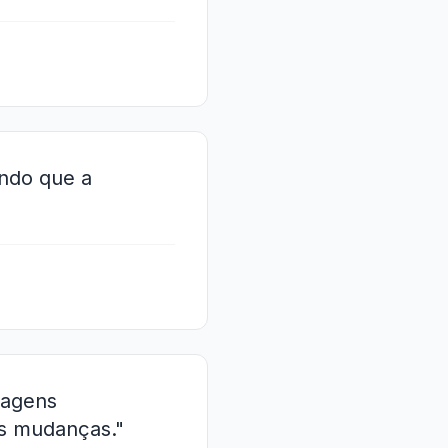
ndo que a
tagens
as mudanças."