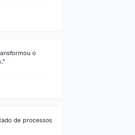
transformou o
."
ltado de processos