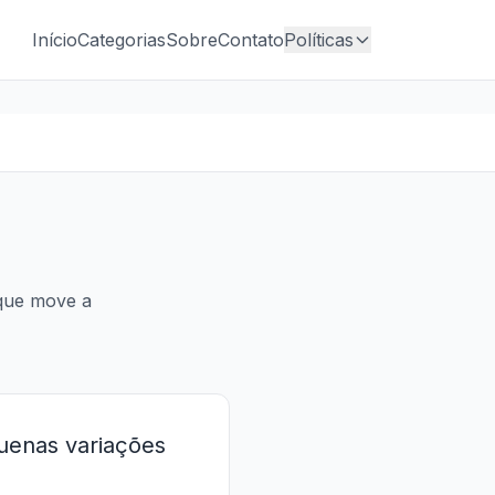
Início
Categorias
Sobre
Contato
Políticas
 que move a
uenas variações