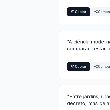
Copiar
Compar
"A ciência modern
comparar, testar h
Copiar
Compar
"Entre jardins, il
decreto, mas pela 