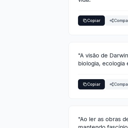
Copiar
Compar
"A visão de Darwi
biologia, ecologia
Copiar
Compar
"Ao ler as obras 
mantendo fascínio