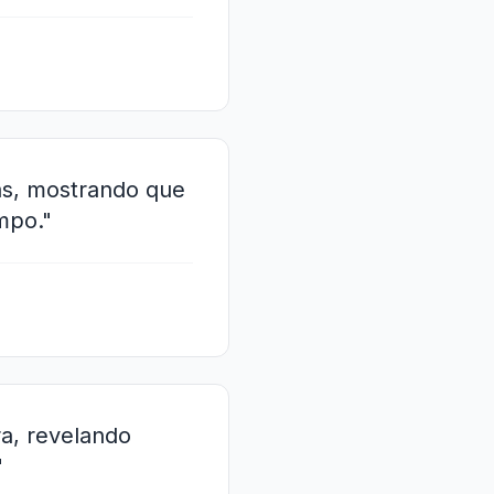
ças, mostrando que
mpo."
ra, revelando
"