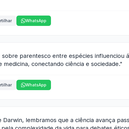
tilhar
WhatsApp
n sobre parentesco entre espécies influenciou
 e medicina, conectando ciência e sociedade."
tilhar
WhatsApp
de Darwin, lembramos que a ciência avança pas
 pela complexidade da vida para debates éticos