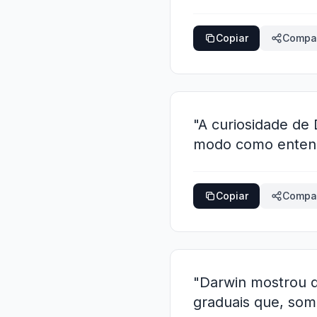
Copiar
Compar
"A curiosidade de
modo como entende
Copiar
Compar
"Darwin mostrou q
graduais que, som