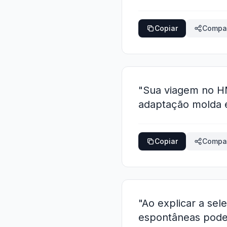
Copiar
Compar
"Sua viagem no H
adaptação molda e
Copiar
Compar
"Ao explicar a se
espontâneas podem