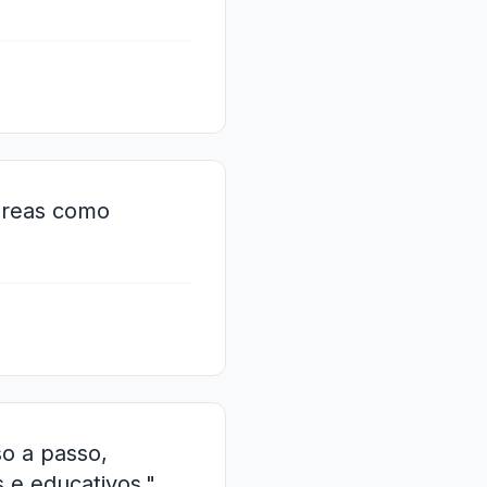
 áreas como
so a passo,
 e educativos."