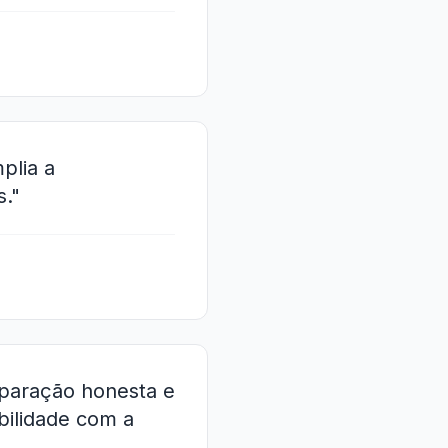
plia a
s."
mparação honesta e
bilidade com a