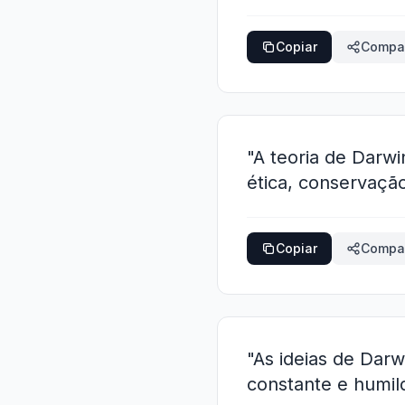
Copiar
Compar
"A teoria de Darw
ética, conservaçã
Copiar
Compar
"As ideias de Dar
constante e humil