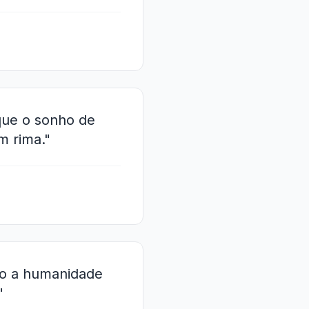
que o sonho de
m rima."
ndo a humanidade
"