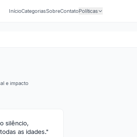
Início
Categorias
Sobre
Contato
Políticas
al e impacto
 silêncio,
todas as idades."