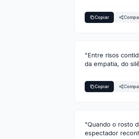
Copiar
Compar
"Entre risos conti
da empatia, do si
Copiar
Compar
"Quando o rosto d
espectador reconh