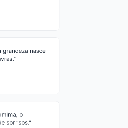
 a grandeza nasce
vras."
omima, o
e sorrisos."