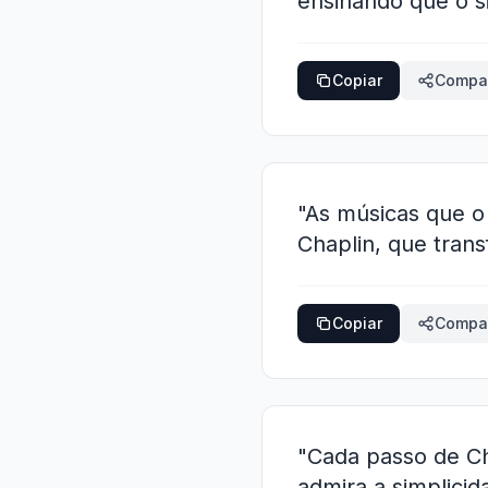
ensinando que o si
Copiar
Compar
"As músicas que 
Chaplin, que tran
Copiar
Compar
"Cada passo de Cha
admira a simplicid