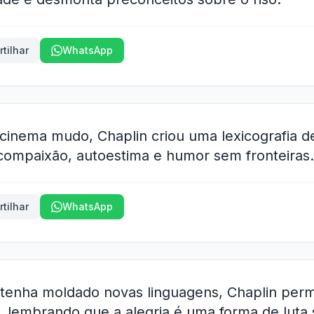
tilhar
WhatsApp
o cinema mudo, Chaplin criou uma lexicografia 
 compaixão, autoestima e humor sem fronteiras.
tilhar
WhatsApp
tenha moldado novas linguagens, Chaplin per
va, lembrando que a alegria é uma forma de luta 