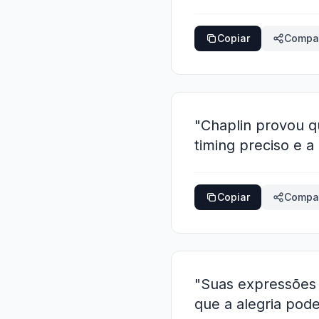
Copiar
Compar
"Chaplin provou q
timing preciso e a
Copiar
Compar
"Suas expressões 
que a alegria pod