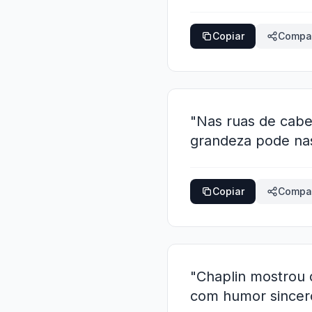
Copiar
Compar
"Nas ruas de cabe
grandeza pode nas
Copiar
Compar
"Chaplin mostrou q
com humor sincero