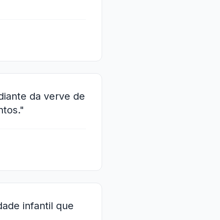
iante da verve de
ntos."
ade infantil que