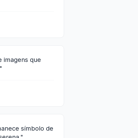
de imagens que
"
manece símbolo de
serena."