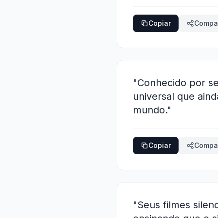
Copiar
Compar
"Conhecido por s
universal que aind
mundo."
Copiar
Compar
"Seus filmes silen