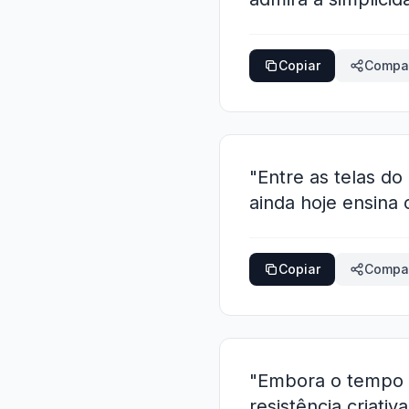
Copiar
Compar
"Entre as telas d
ainda hoje ensina
Copiar
Compar
"Embora o tempo 
resistência criati