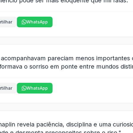
lêncio pode ser mais eloquente que mil falas."
tilhar
WhatsApp
o acompanhavam pareciam menos importantes d
sformava o sorriso em ponte entre mundos disti
tilhar
WhatsApp
plin revela paciência, disciplina e uma curiosid
ade e desmonta preconceitos sobre o riso."