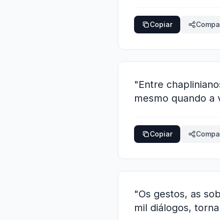
Copiar
Compar
"Entre chapliniano
mesmo quando a vi
Copiar
Compar
"Os gestos, as so
mil diálogos, tor