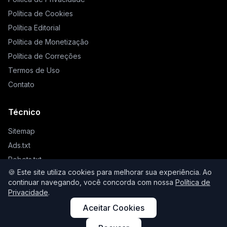
Política de Cookies
Política Editorial
Política de Monetização
Política de Correções
Termos de Uso
Contato
Técnico
Sitemap
Ads.txt
Robots.txt
🍪 Este site utiliza cookies para melhorar sua experiência. Ao
Llms.txt
continuar navegando, você concorda com nossa
Política de
Privacidade
.
Aceitar Cookies
© 2026 Higienista. Todos os direitos reservados.