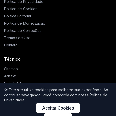
Política de Privacidade
Política de Cookies
Política Editorial
Política de Monetização
Política de Correções
Termos de Uso
Contato
Técnico
Sitemap
Ads.txt
Robots.txt
🍪 Este site utiliza cookies para melhorar sua experiência. Ao
Llms.txt
continuar navegando, você concorda com nossa
Política de
Privacidade
.
Aceitar Cookies
© 2026 Higienista. Todos os direitos reservados.