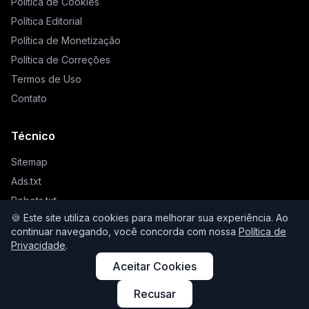
Política de Cookies
Política Editorial
Política de Monetização
Política de Correções
Termos de Uso
Contato
Técnico
Sitemap
Ads.txt
Robots.txt
🍪 Este site utiliza cookies para melhorar sua experiência. Ao
Llms.txt
continuar navegando, você concorda com nossa
Política de
Privacidade
.
Aceitar Cookies
© 2026 Higienista. Todos os direitos reservados.
Recusar