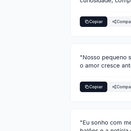
curiosidade, comp
Copiar
Compar
"Nosso pequeno se
o amor cresce ant
Copiar
Compar
"Eu sonho com me
balões e a notícia