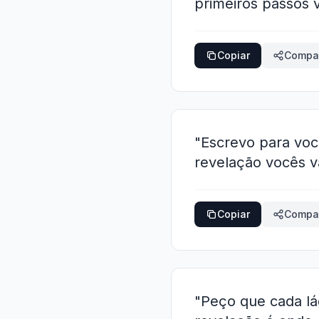
primeiros passos 
Copiar
Compar
"Escrevo para voc
revelação vocês v
Copiar
Compar
"Peço que cada lág