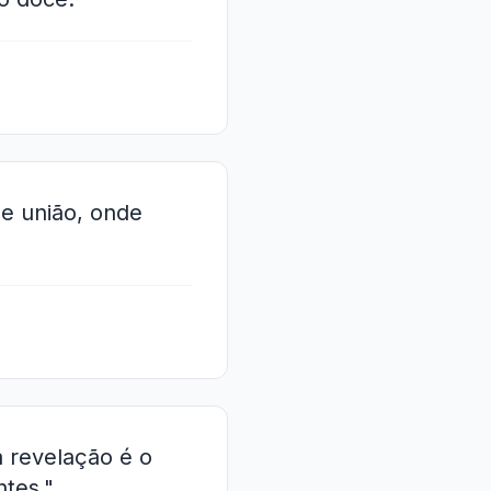
de união, onde
á revelação é o
tes."