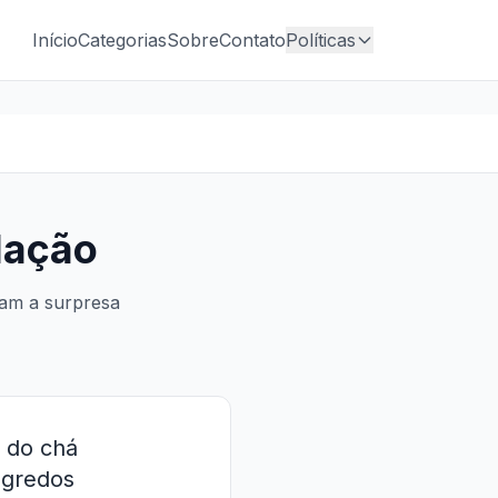
Início
Categorias
Sobre
Contato
Políticas
lação
ram a surpresa
e do chá
egredos