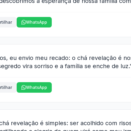
descobrimos a esperança de nossa família com
tilhar
WhatsApp
os, eu envio meu recado: o chá revelação é n
egredo vira sorriso e a família se enche de luz.
tilhar
WhatsApp
há revelação é simples: ser acolhido com risos