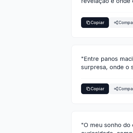
revelação é onde 
Copiar
Compar
"Entre panos maci
surpresa, onde o s
Copiar
Compar
"O meu sonho do c