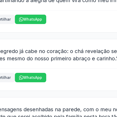
artilhando a alegria de quem virá como meu irm
tilhar
WhatsApp
gredo já cabe no coração: o chá revelação se
es mesmo do nosso primeiro abraço e carinho.
tilhar
WhatsApp
nsagens desenhadas na parede, com o meu n
 de que serei acolhido pela família nesta hora t