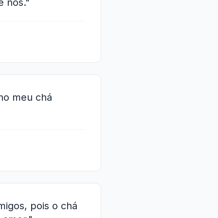
e nós."
 no meu chá
migos, pois o chá