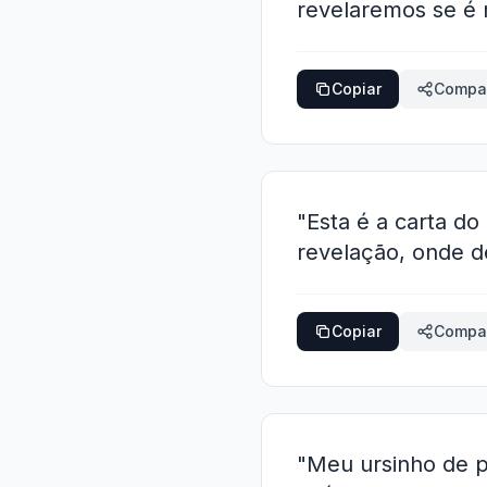
revelaremos se é 
Copiar
Compar
"Esta é a carta d
revelação, onde d
Copiar
Compar
"Meu ursinho de p