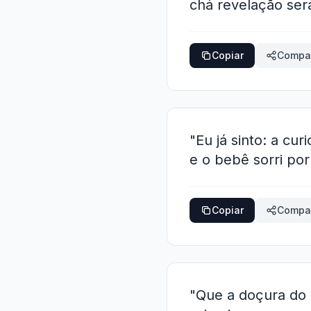
chá revelação ser
Copiar
Compar
"Eu já sinto: a cu
e o bebê sorri po
Copiar
Compar
"Que a doçura do