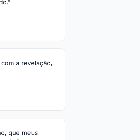
do."
r com a revelação,
ão, que meus