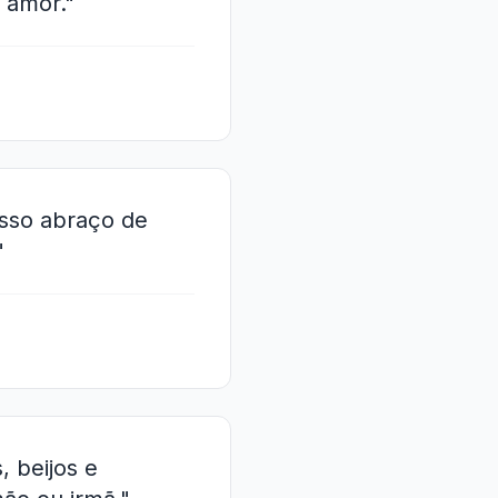
 amor."
osso abraço de
"
, beijos e