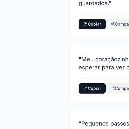
guardados."
Copiar
Compar
"Meu coraçãozinho
esperar para ver 
Copiar
Compar
"Pequenos passos,