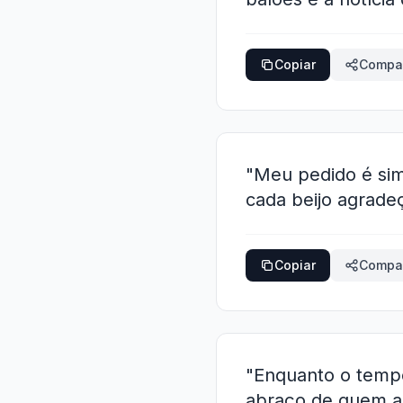
Copiar
Compar
"Meu pedido é sim
cada beijo agrade
Copiar
Compar
"Enquanto o tempo
abraço de quem am