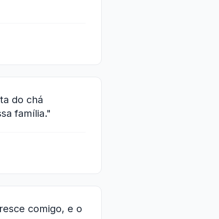
ta do chá
a família."
resce comigo, e o