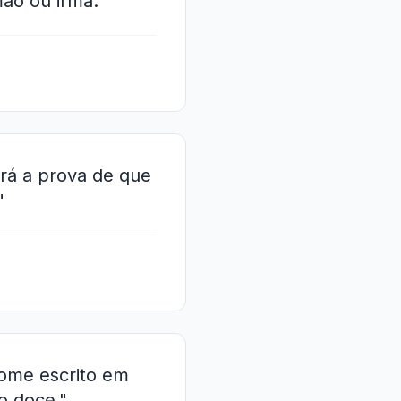
ão ou irmã."
rá a prova de que
"
ome escrito em
ão doce."