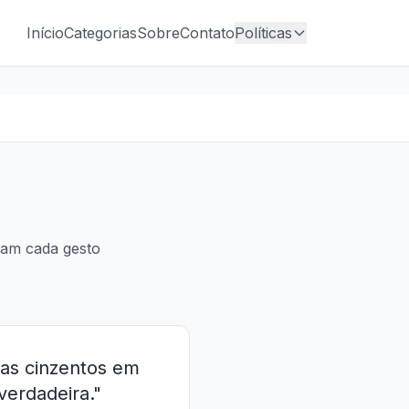
Início
Categorias
Sobre
Contato
Políticas
ram cada gesto
ias cinzentos em
verdadeira."