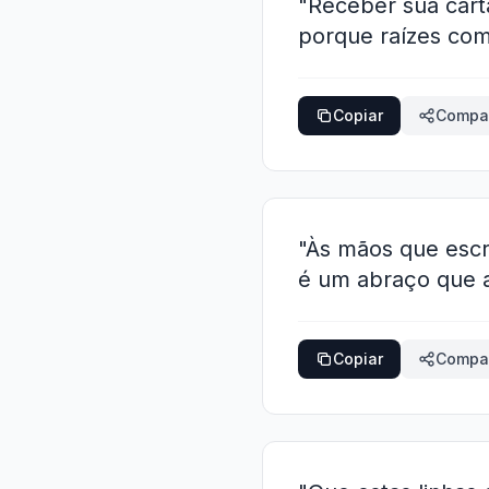
"Receber sua cart
porque raízes com
Copiar
Compar
"Às mãos que escr
é um abraço que a
Copiar
Compar