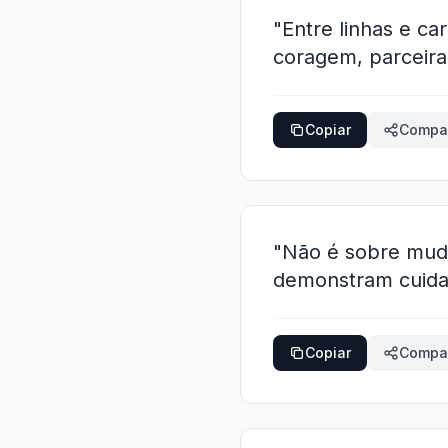
"Entre linhas e c
coragem, parceira
Copiar
Compar
"Não é sobre mud
demonstram cuidad
Copiar
Compar