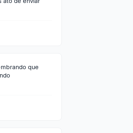
 ato de enviar
"
lembrando que
ando