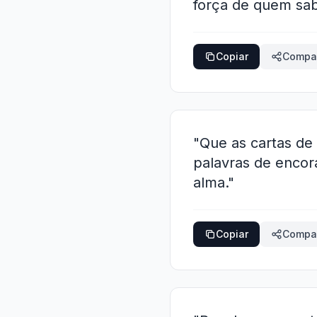
força de quem sab
Copiar
Compar
"Que as cartas de
palavras de encor
alma."
Copiar
Compar