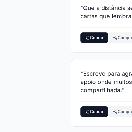
"Que a distância s
cartas que lembra
Copiar
Compar
"Escrevo para agr
apoio onde muitos
compartilhada."
Copiar
Compar