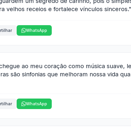
 guardem um segredo de carinho, pois o simples
ra velhos receios e fortalece vínculos sinceros.
tilhar
WhatsApp
a chegue ao meu coração como música suave, 
ras são sinfonias que melhoram nossa vida qu
tilhar
WhatsApp