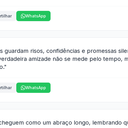
tilhar
WhatsApp
s guardam risos, confidências e promessas sile
verdadeira amizade não se mede pelo tempo, 
o."
tilhar
WhatsApp
s cheguem como um abraço longo, lembrando qu