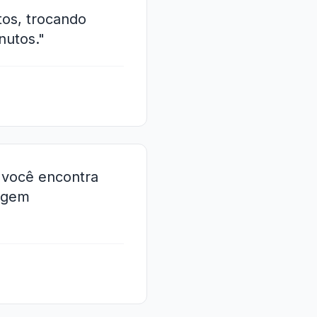
tos, trocando
nutos."
a você encontra
ragem