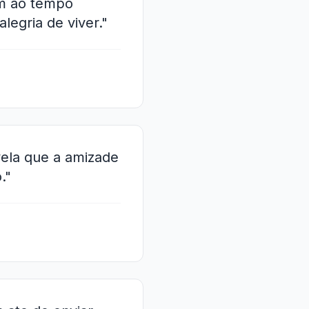
em ao tempo
legria de viver."
vela que a amizade
."