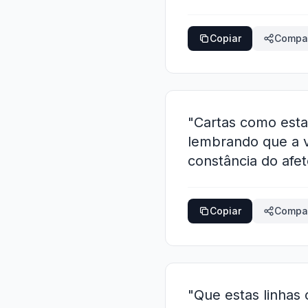
Copiar
Compar
"Cartas como esta
lembrando que a 
constância do afet
Copiar
Compar
"Que estas linha