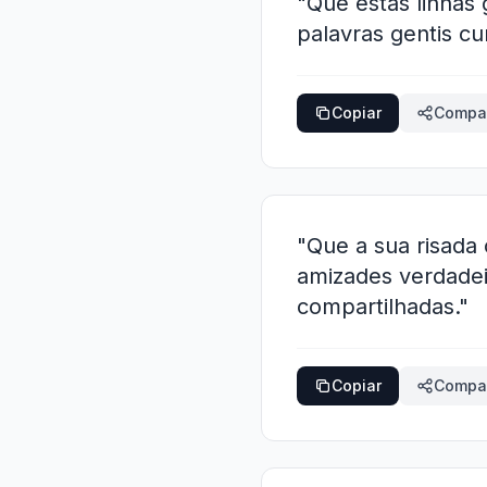
"Que estas linhas
palavras gentis cu
Copiar
Compar
"Que a sua risad
amizades verdadei
compartilhadas."
Copiar
Compar