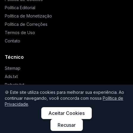
Política Editorial
Política de Monetização
Política de Correções
Termos de Uso
Contato
Técnico
Sitemap
Ads.txt
Robots.txt
🍪 Este site utiliza cookies para melhorar sua experiência. Ao
Llms.txt
continuar navegando, você concorda com nossa
Política de
Privacidade
.
Aceitar Cookies
© 2026 Higienista. Todos os direitos reservados.
Recusar