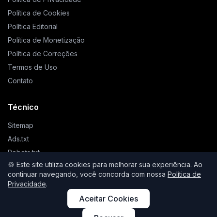
Política de Cookies
Política Editorial
Política de Monetização
Política de Correções
Termos de Uso
Contato
Técnico
Sitemap
Ads.txt
Robots.txt
🍪 Este site utiliza cookies para melhorar sua experiência. Ao
Llms.txt
continuar navegando, você concorda com nossa
Política de
Privacidade
.
Aceitar Cookies
© 2026 Higienista. Todos os direitos reservados.