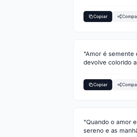
Copiar
Compar
"Amor é semente 
devolve colorido a
Copiar
Compar
"Quando o amor en
sereno e as manhã