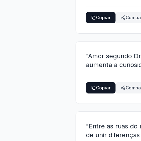
Copiar
Compar
"Amor segundo Dru
aumenta a curiosid
Copiar
Compar
"Entre as ruas do
de unir diferença