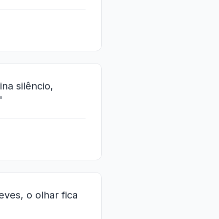
a silêncio,
"
es, o olhar fica