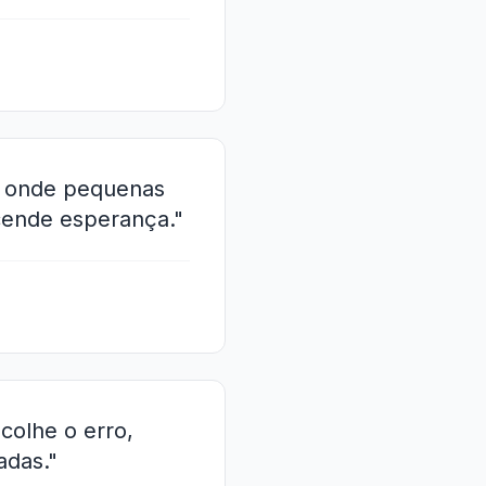
o, onde pequenas
cende esperança."
colhe o erro,
adas."