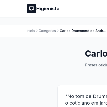
Higienista
Início
Categorias
Carlos Drummond de Andrade Amor
Carl
Frases orig
"No tom de Drumm
o cotidiano em jar