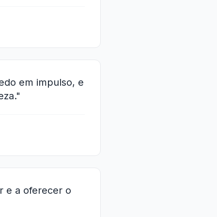
edo em impulso, e
eza."
r e a oferecer o