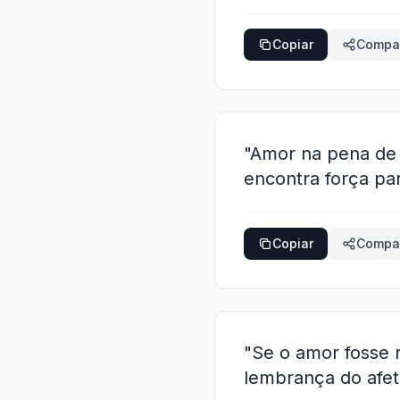
Copiar
Compar
"Amor na pena de 
encontra força pa
Copiar
Compar
"Se o amor fosse 
lembrança do afet