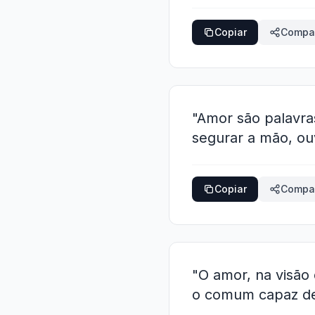
Copiar
Compar
"Amor são palavr
segurar a mão, ouvi
Copiar
Compar
"O amor, na visão
o comum capaz de 