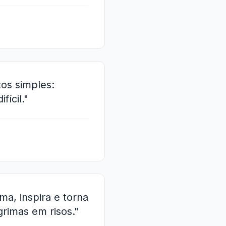
os simples:
fícil."
a, inspira e torna
rimas em risos."