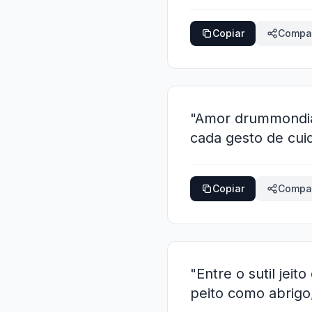
Copiar
Compar
"Amor drummondian
cada gesto de cuid
Copiar
Compar
"Entre o sutil jei
peito como abrig