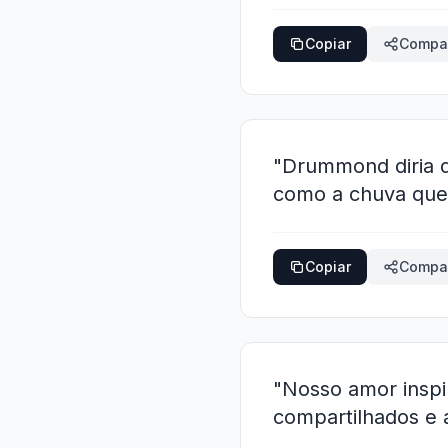
Copiar
Compar
"Drummond diria q
como a chuva que 
Copiar
Compar
"Nosso amor inspi
compartilhados e 