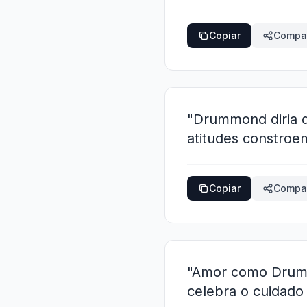
Copiar
Compar
"Drummond diria q
atitudes constroe
Copiar
Compar
"Amor como Drummo
celebra o cuidado