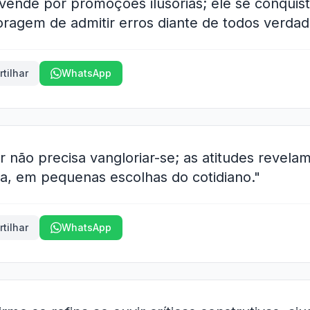
 vende por promoções ilusórias; ele se conquis
coragem de admitir erros diante de todos verda
tilhar
WhatsApp
 não precisa vangloriar-se; as atitudes revel
ia, em pequenas escolhas do cotidiano."
tilhar
WhatsApp