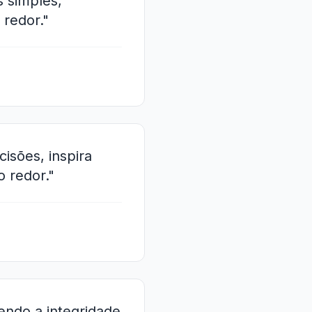
s simples,
 redor."
isões, inspira
 redor."
tendo a integridade