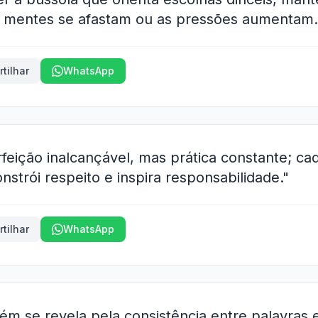
mentes se afastam ou as pressões aumentam.
tilhar
WhatsApp
feição inalcançável, mas prática constante; ca
onstrói respeito e inspira responsabilidade."
tilhar
WhatsApp
ém se revela pela consistência entre palavras 