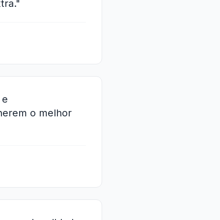
tra."
 e
lherem o melhor