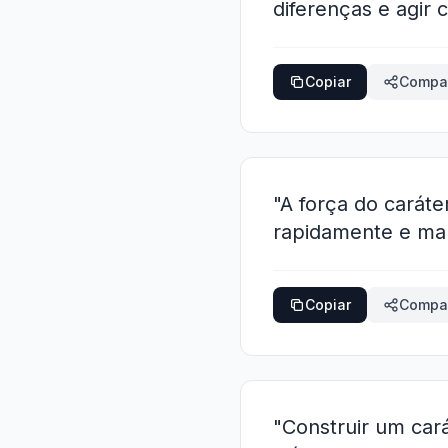
diferenças e agir 
Copiar
Compar
"A força do carát
rapidamente e man
Copiar
Compar
"Construir um cará