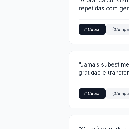
"A prática constan
repetidas com gen
Copiar
Compar
"Jamais subestime 
gratidão e transf
Copiar
Compar
"O caráter pode se