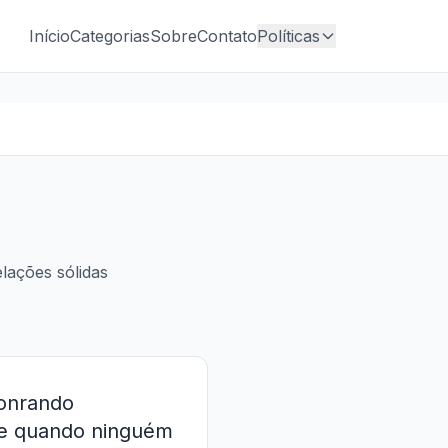
Início
Categorias
Sobre
Contato
Políticas
elações sólidas
honrando
de quando ninguém