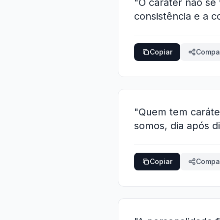
"O caráter não se
consistência e a 
Copiar
Compar
"Quem tem caráter
somos, dia após d
Copiar
Compar