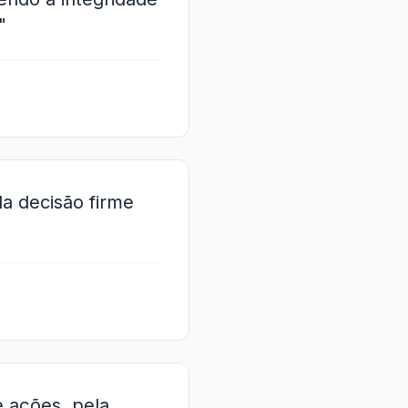
"
da decisão firme
e ações, pela