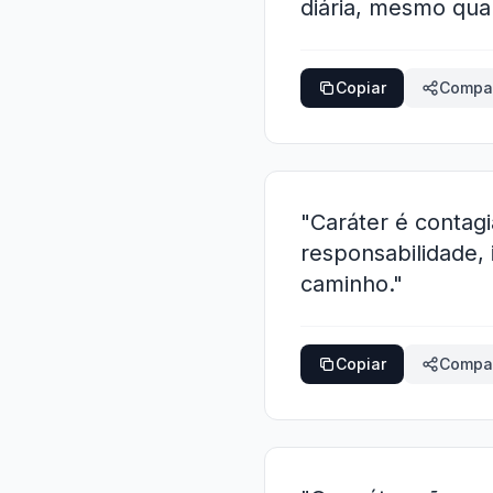
diária, mesmo qua
Copiar
Compar
"Caráter é contag
responsabilidade,
caminho."
Copiar
Compar