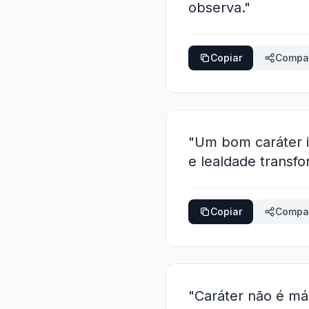
observa."
Copiar
Compar
"Um bom caráter i
e lealdade transf
Copiar
Compar
"Caráter não é más