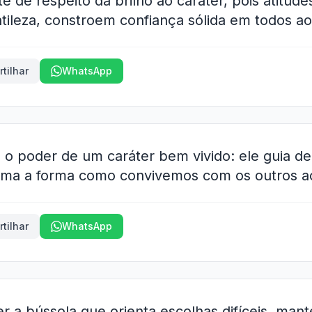
te de respeito dá brilho ao caráter, pois atitude
tileza, constroem confiança sólida em todos ao
tilhar
WhatsApp
o poder de um caráter bem vivido: ele guia dec
orma a forma como convivemos com os outros ao
tilhar
WhatsApp
r a bússola que orienta escolhas difíceis, man