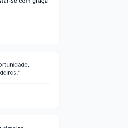
ustar-se com graça
ortunidade,
eiros."