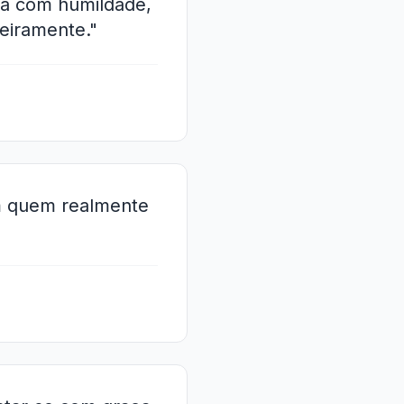
ta com humildade,
deiramente."
am quem realmente