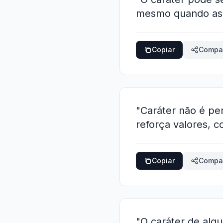
mesmo quando as 
Copiar
Compar
"Caráter não é per
reforça valores, c
Copiar
Compar
"O caráter de algu