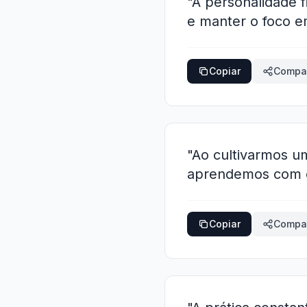
"A personalidade f
e manter o foco 
Copiar
Compar
"Ao cultivarmos um
aprendemos com os
Copiar
Compar