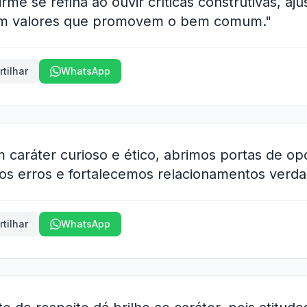
irme se refina ao ouvir críticas construtivas, aj
em valores que promovem o bem comum."
tilhar
WhatsApp
 caráter curioso e ético, abrimos portas de op
 erros e fortalecemos relacionamentos verdad
tilhar
WhatsApp