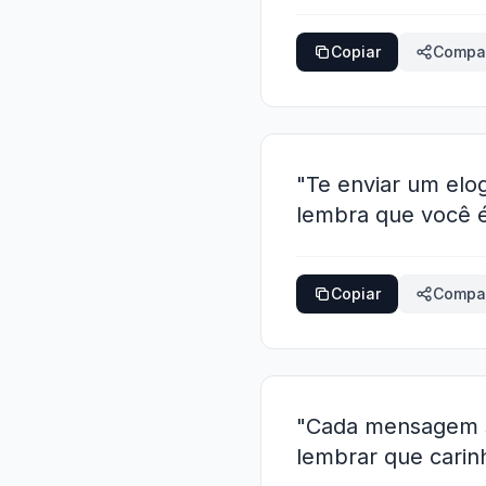
Copiar
Compar
"Te enviar um elo
lembra que você é
Copiar
Compar
"Cada mensagem su
lembrar que carin