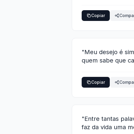
Copiar
Compar
"Meu desejo é simp
quem sabe que ca
Copiar
Compar
"Entre tantas pala
faz da vida uma me