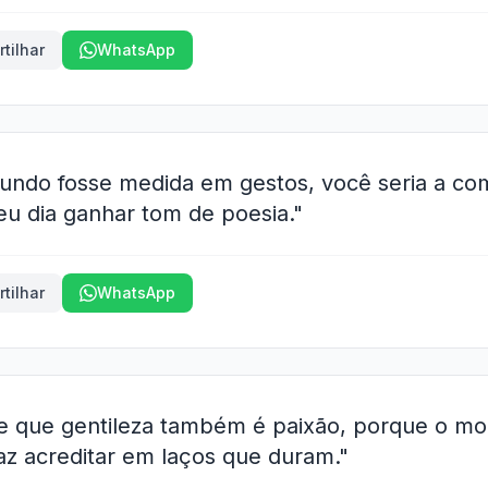
tilhar
WhatsApp
undo fosse medida em gestos, você seria a c
eu dia ganhar tom de poesia."
tilhar
WhatsApp
e que gentileza também é paixão, porque o m
az acreditar em laços que duram."