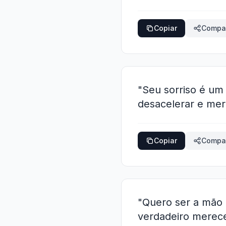
Copiar
Compar
"Seu sorriso é um
desacelerar e mer
Copiar
Compar
"Quero ser a mão q
verdadeiro merece