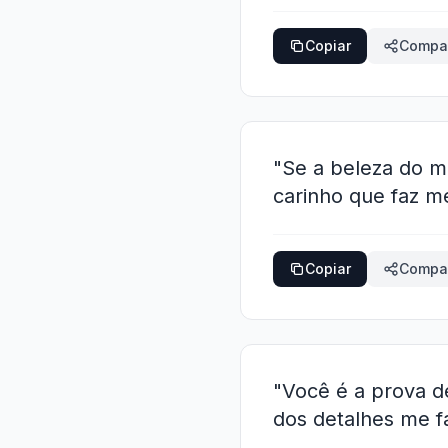
Copiar
Compar
"Se a beleza do m
carinho que faz m
Copiar
Compar
"Você é a prova d
dos detalhes me f