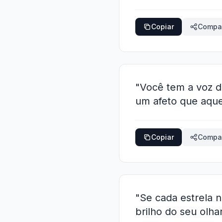
Copiar
Compar
"Você tem a voz d
um afeto que aqu
Copiar
Compar
"Se cada estrela n
brilho do seu olha