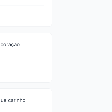
 coração
que carinho
"