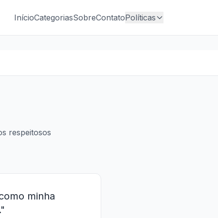
Início
Categorias
Sobre
Contato
Políticas
os respeitosos
ê como minha
."