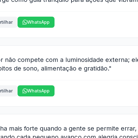
tilhar
WhatsApp
ior não compete com a luminosidade externa; e
itos de sono, alimentação e gratidão."
tilhar
WhatsApp
ilha mais forte quando a gente se permite errar
ando cada pequeno avanço com alegria consci