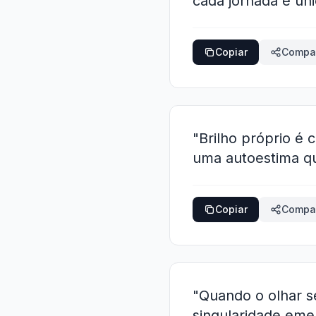
cada jornada é úni
Copiar
Compar
"Brilho próprio é c
uma autoestima q
Copiar
Compar
"Quando o olhar s
singularidade eme