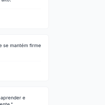
le se mantém firme
, aprender e
ente."