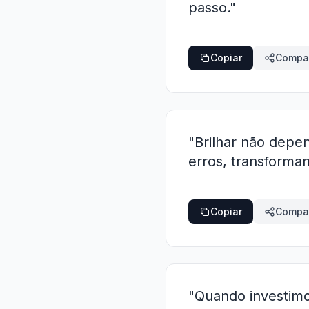
passo."
Copiar
Compar
"Brilhar não depe
erros, transforma
Copiar
Compar
"Quando investimo