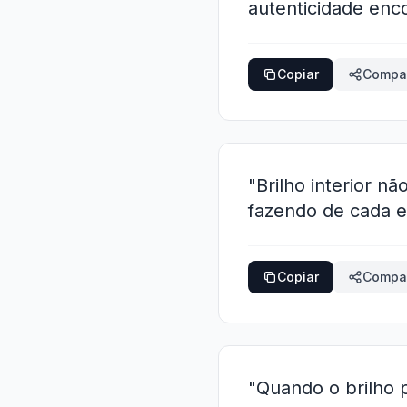
autenticidade enc
Copiar
Compar
"Brilho interior n
fazendo de cada e
Copiar
Compar
"Quando o brilho 