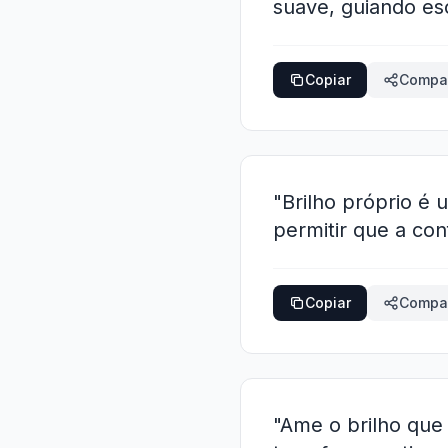
suave, guiando es
Copiar
Compar
"Brilho próprio é u
permitir que a con
Copiar
Compar
"Ame o brilho que