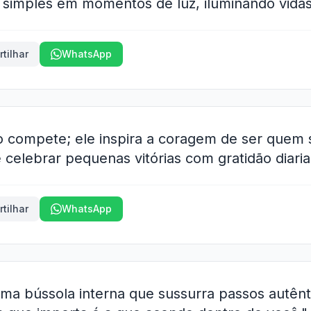
s simples em momentos de luz, iluminando vidas
tilhar
WhatsApp
ão compete; ele inspira a coragem de ser quem 
e celebrar pequenas vitórias com gratidão diari
tilhar
WhatsApp
 uma bússola interna que sussurra passos autên