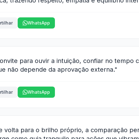
ca, trazendo respeito, empatia e equilíbrio inter
tilhar
WhatsApp
onvite para ouvir a intuição, confiar no tempo c
ue não depende da aprovação externa."
tilhar
WhatsApp
e volta para o brilho próprio, a comparação per
rge como guia tranquilo para ações que vibram 