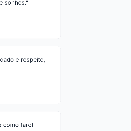
e sonhos."
idado e respeito,
e como farol