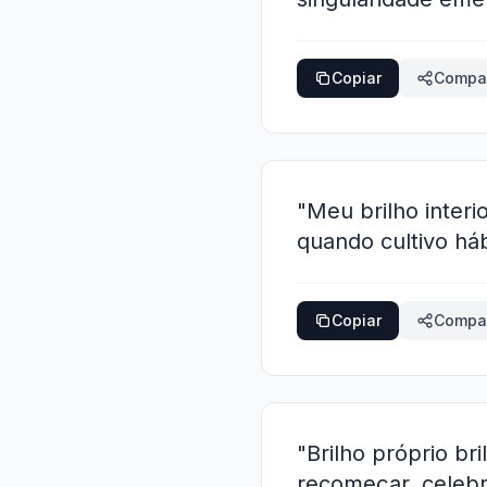
Copiar
Compar
"Meu brilho inter
quando cultivo háb
Copiar
Compar
"Brilho próprio br
recomeçar, celebr