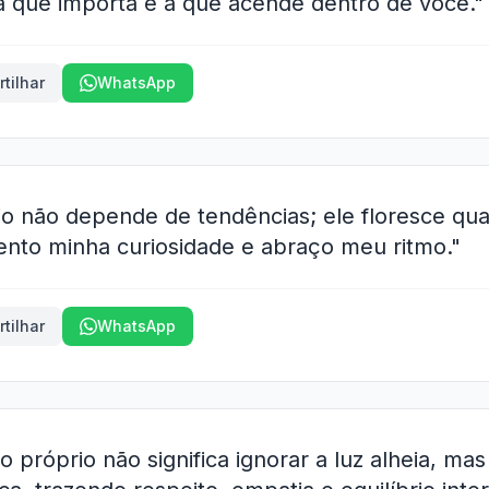
la que importa é a que acende dentro de você."
tilhar
WhatsApp
io não depende de tendências; ele floresce qu
ento minha curiosidade e abraço meu ritmo."
tilhar
WhatsApp
o próprio não significa ignorar a luz alheia, m