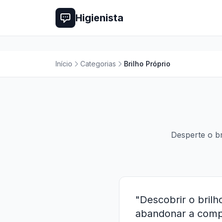
Higienista
Início
Categorias
Brilho Próprio
Desperte o br
"Descobrir o brilh
abandonar a compa