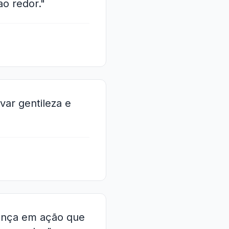
o redor."
ivar gentileza e
iança em ação que