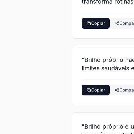
transforma rotina
Copiar
Compar
"Brilho próprio n
limites saudáveis 
Copiar
Compar
"Brilho próprio é