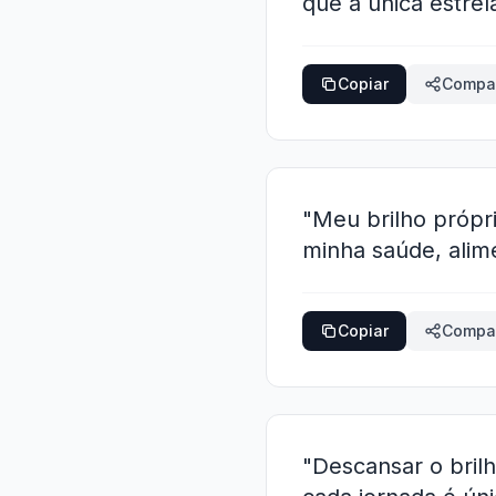
que a única estre
Copiar
Compar
"Meu brilho própr
minha saúde, alim
Copiar
Compar
"Descansar o brilh