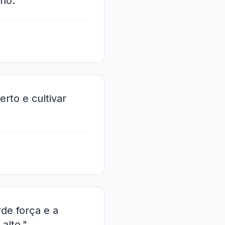
no."
erto e cultivar
de força e a
alto."