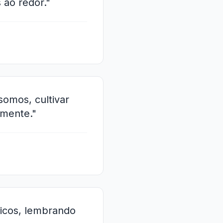
 ao redor."
somos, cultivar
amente."
ticos, lembrando