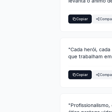
levanta o ânimo d
Copiar
Compar
"Cada herói, cada
que trabalham em 
Copiar
Compar
"Profissionalismo