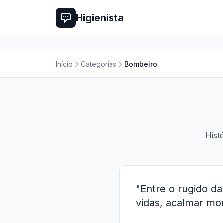
Higienista
Início
Categorias
Bombeiro
Hist
"Entre o rugido d
vidas, acalmar m