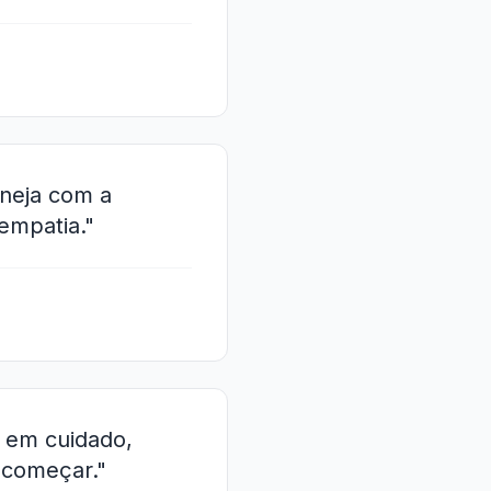
aneja com a
empatia."
 em cuidado,
ecomeçar."