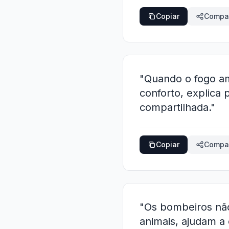
Copiar
Compar
"Quando o fogo am
conforto, explica
compartilhada."
Copiar
Compar
"Os bombeiros nã
animais, ajudam a