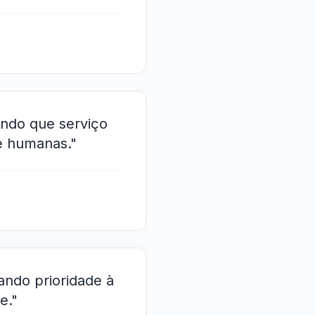
ando que serviço
e humanas."
ando prioridade à
e."