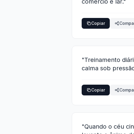
comércio e lar."
Copiar
Compar
"Treinamento diár
calma sob pressão
Copiar
Compar
"Quando o céu cin