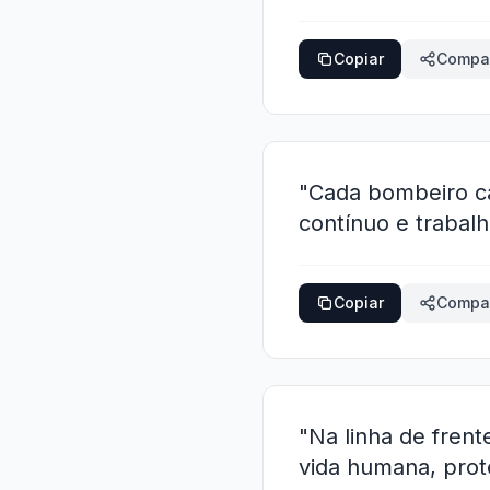
Copiar
Compar
"Cada bombeiro ca
contínuo e trabal
Copiar
Compar
"Na linha de frent
vida humana, prot