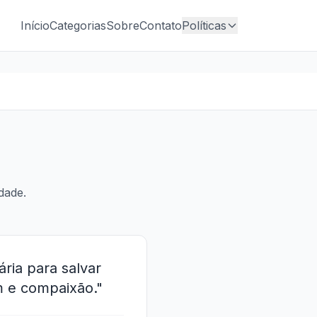
Início
Categorias
Sobre
Contato
Políticas
dade.
ria para salvar
 e compaixão."