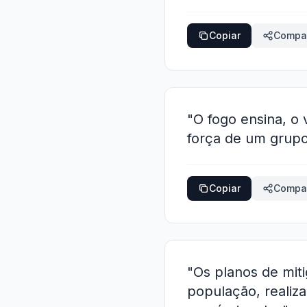
Copiar
Compar
"O fogo ensina, o 
força de um grupo 
Copiar
Compar
"Os planos de mit
população, realiz