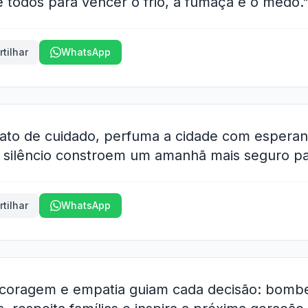
e todos para vencer o frio, a fumaça e o medo.
tilhar
WhatsApp
 ato de cuidado, perfuma a cidade com espera
silêncio constroem um amanhã mais seguro pa
tilhar
WhatsApp
, coragem e empatia guiam cada decisão: bomb