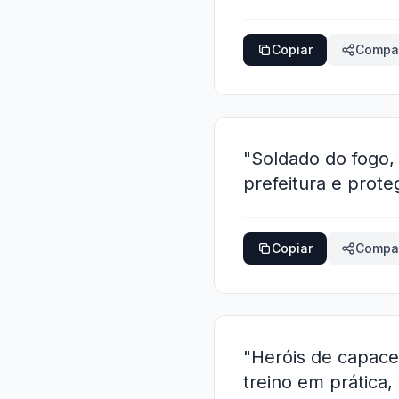
Copiar
Compar
"Soldado do fogo,
prefeitura e prote
Copiar
Compar
"Heróis de capace
treino em prática