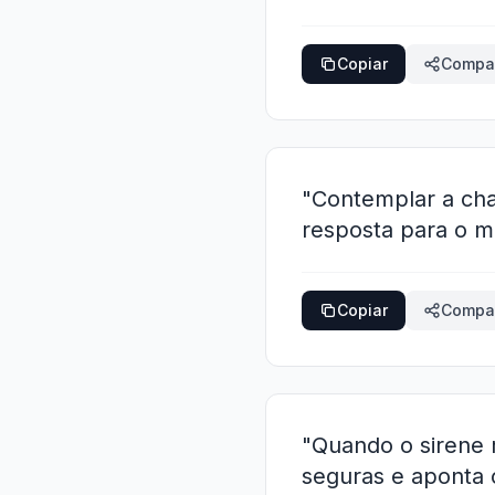
Copiar
Compar
"Contemplar a ch
resposta para o me
Copiar
Compar
"Quando o sirene r
seguras e aponta