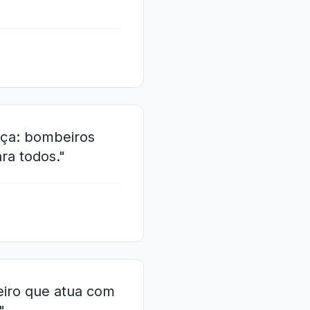
"
nça: bombeiros
ra todos."
eiro que atua com