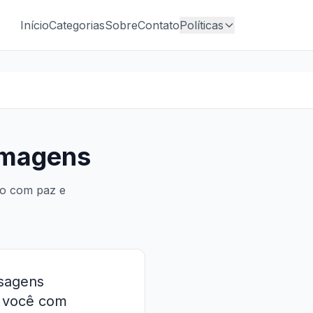
Início
Categorias
Sobre
Contato
Políticas
Imagens
go com paz e
nsagens
o você com