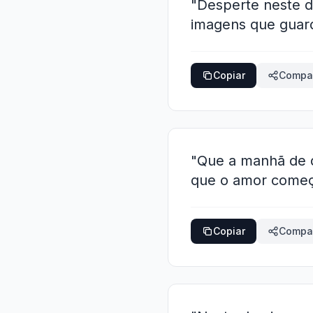
"Desperte neste d
imagens que guar
Copiar
Compar
"Que a manhã de 
que o amor começ
Copiar
Compar