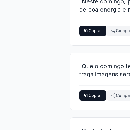
"Neste domingo, p
de boa energia e r
Copiar
Compar
"Que o domingo t
traga imagens ser
Copiar
Compar