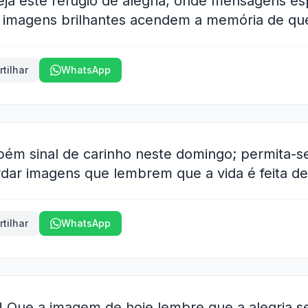
ja este refúgio de alegria, onde mensagens e
, imagens brilhantes acendem a memória de q
tilhar
WhatsApp
ém sinal de carinho neste domingo; permita-se
ar imagens que lembrem que a vida é feita de
tilhar
WhatsApp
 Que a imagem de hoje lembre que a alegria se