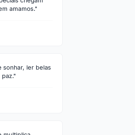
speciais chegam
uem amamos."
 sonhar, ler belas
 paz."
 multiplica