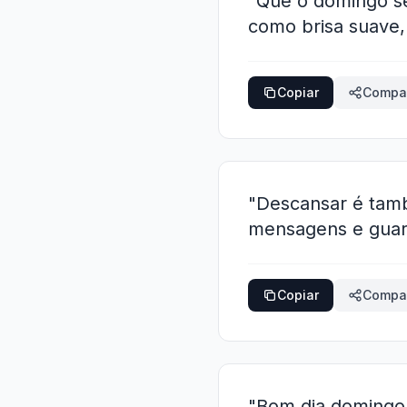
"Que o domingo se
como brisa suave
Copiar
Compar
"Descansar é tamb
mensagens e guard
Copiar
Compar
"Bom dia domingo!