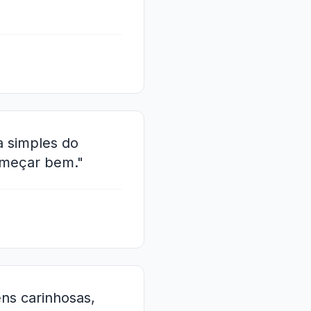
a simples do
começar bem."
ns carinhosas,