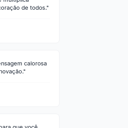
oração de todos."
mensagem calorosa
novação."
 para que você