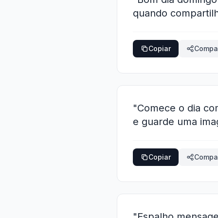
quando compartil
Copiar
Compar
"Comece o dia com
e guarde uma ima
Copiar
Compar
"Espalho mensagen