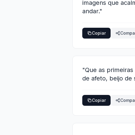
imagens que acalm
andar."
Copiar
Compar
"Que as primeira
de afeto, beijo de
Copiar
Compar