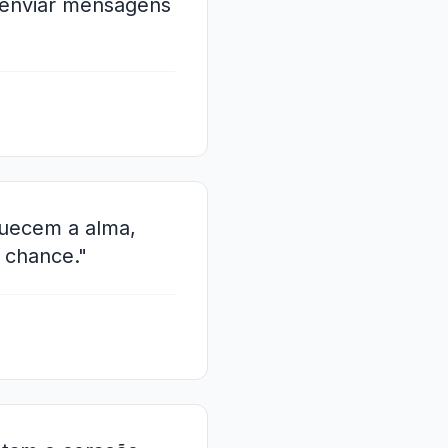
, enviar mensagens
uecem a alma,
 chance."