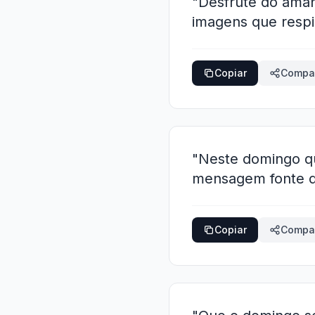
"Desfrute do ama
imagens que respi
Copiar
Compar
"Neste domingo qu
mensagem fonte de
Copiar
Compar