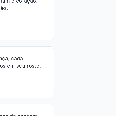
tam o coração,
ão."
nça, cada
os em seu rosto."