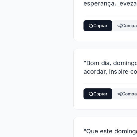
esperança, leveza 
Copiar
Compar
"Bom dia, domingo
acordar, inspire 
Copiar
Compar
"Que este domingo