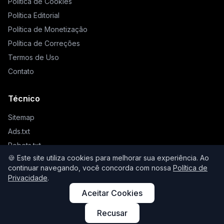
Política de Cookies
Política Editorial
Política de Monetização
Política de Correções
Termos de Uso
Contato
Técnico
Sitemap
Ads.txt
Robots.txt
🍪 Este site utiliza cookies para melhorar sua experiência. Ao
Llms.txt
continuar navegando, você concorda com nossa
Política de
Privacidade
.
Aceitar Cookies
© 2026 Higienista. Todos os direitos reservados.
Recusar