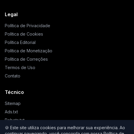
Legal
Política de Privacidade
Política de Cookies
Política Editorial
Política de Monetização
Política de Correções
Termos de Uso
Contato
Técnico
Sitemap
Ads.txt
Robots.txt
🍪 Este site utiliza cookies para melhorar sua experiência. Ao
Llms.txt
continuar navegando, você concorda com nossa
Política de