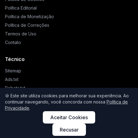
Política Editorial
Política de Monetização
Política de Correções
Termos de Uso
Contato
Técnico
Sitemap
Ads.txt
Robots.txt
🍪 Este site utiliza cookies para melhorar sua experiência. Ao
Llms.txt
continuar navegando, você concorda com nossa
Política de
Privacidade
.
Aceitar Cookies
© 2026 Higienista. Todos os direitos reservados.
Recusar