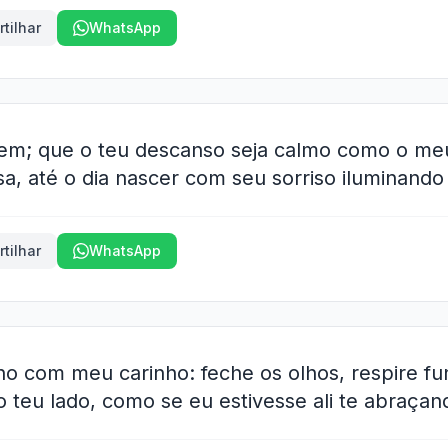
tilhar
WhatsApp
em; que o teu descanso seja calmo como o meu
a, até o dia nascer com seu sorriso iluminando
tilhar
WhatsApp
no com meu carinho: feche os olhos, respire fun
 teu lado, como se eu estivesse ali te abraçan