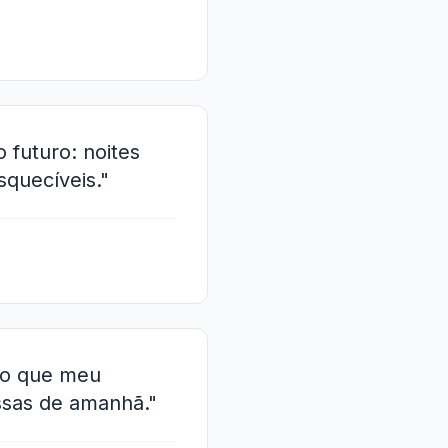
 futuro: noites
squecíveis."
do que meu
ssas de amanhã."