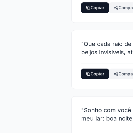
Copiar
Compar
"Que cada raio de
beijos invisíveis,
Copiar
Compar
"Sonho com você a
meu lar: boa noit