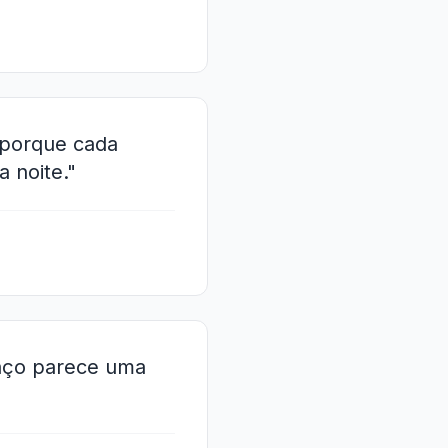
 porque cada
 noite."
raço parece uma