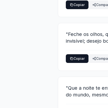
Copiar
Compar
"Feche os olhos, 
invisível; desejo
Copiar
Compar
"Que a noite te e
do mundo, mesmo 