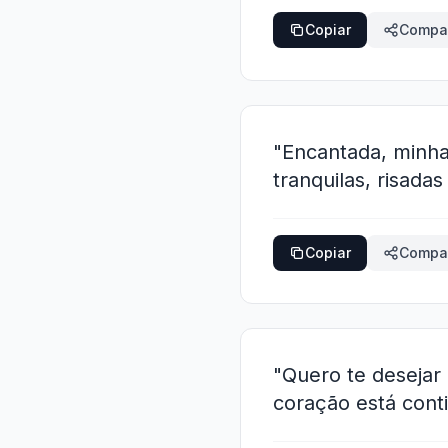
Copiar
Compar
"Encantada, minha
tranquilas, risada
Copiar
Compar
"Quero te deseja
coração está cont