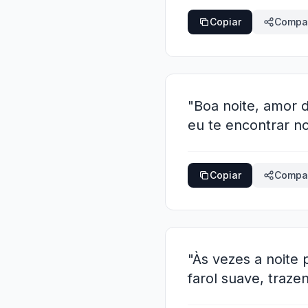
Copiar
Compar
"Boa noite, amor 
eu te encontrar n
Copiar
Compar
"Às vezes a noite
farol suave, traz