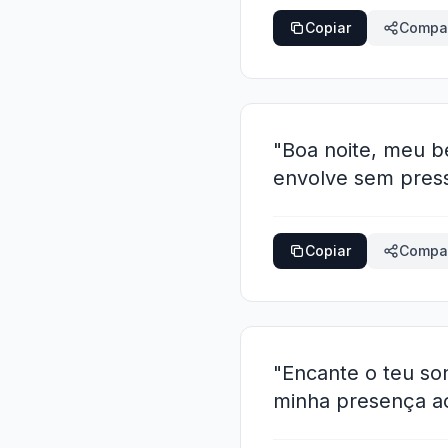
Copiar
Compar
"Boa noite, meu b
envolve sem press
Copiar
Compar
"Encante o teu so
minha presença ao