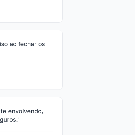
so ao fechar os
l te envolvendo,
guros."