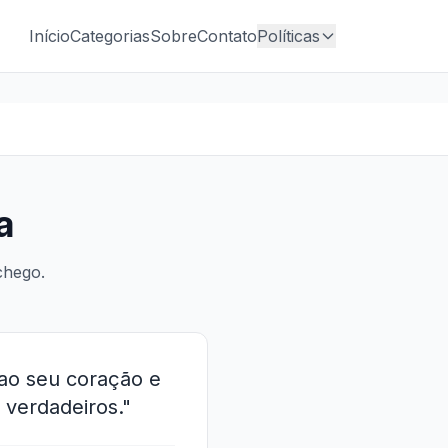
Início
Categorias
Sobre
Contato
Políticas
a
chego.
 ao seu coração e
 verdadeiros."