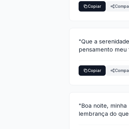
Copiar
Compar
"Que a serenidade
pensamento meu te
Copiar
Compar
"Boa noite, minha
lembrança do que 