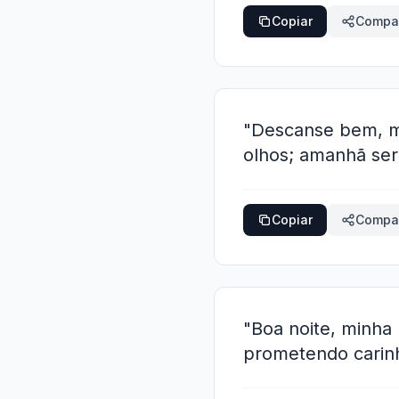
Copiar
Compar
"Descanse bem, me
olhos; amanhã será
Copiar
Compar
"Boa noite, minha 
prometendo carinh