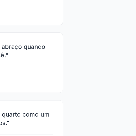
em abraço quando
ê."
u quarto como um
os."