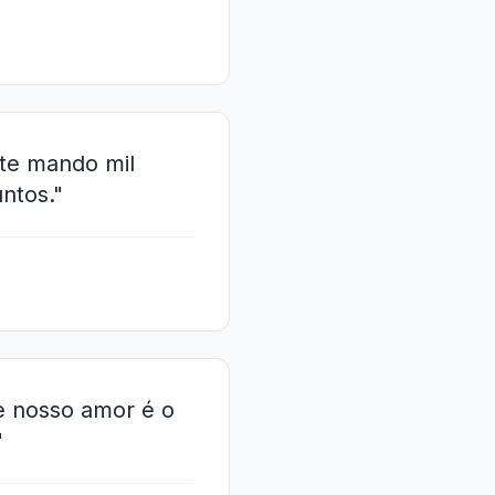
 te mando mil
ntos."
e nosso amor é o
"