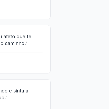
 afeto que te
 o caminho."
do e sinta a
do."