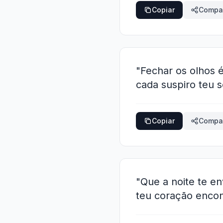
Copiar
Compar
"Fechar os olhos
cada suspiro teu 
Copiar
Compar
"Que a noite te e
teu coração encon