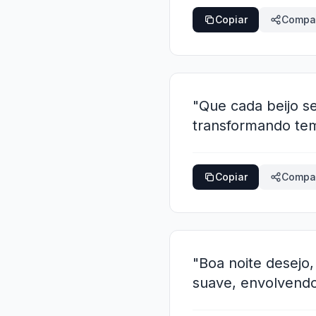
Copiar
Compar
"Que cada beijo s
transformando te
Copiar
Compar
"Boa noite desejo
suave, envolvendo