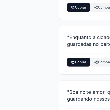
Copiar
Compar
"Enquanto a cida
guardadas no peit
Copiar
Compar
"Boa noite amor, q
guardando nossos 