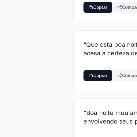
Copiar
Compar
"Que esta boa noi
acesa a certeza d
Copiar
Compar
"Boa noite meu amo
envolvendo seus 