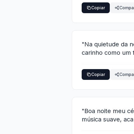
Copiar
Compar
"Na quietude da no
carinho como um f
Copiar
Compar
"Boa noite meu cé
música suave, aca