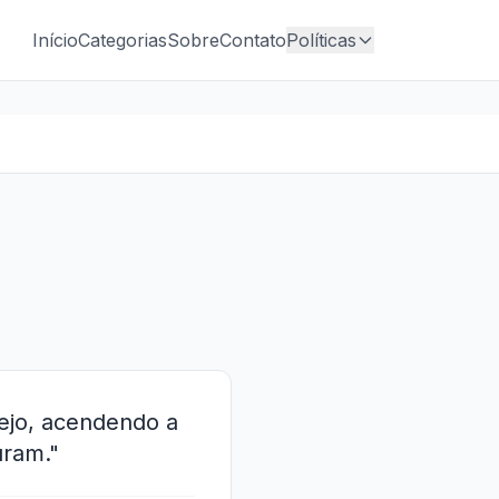
Início
Categorias
Sobre
Contato
Políticas
ejo, acendendo a
uram."