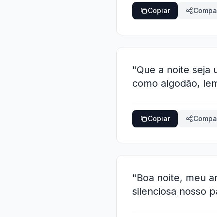
Copiar
Compar
"Que a noite seja
como algodão, lem
Copiar
Compar
"Boa noite, meu a
silenciosa nosso 