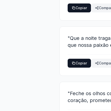
Copiar
Compar
"Que a noite trag
que nossa paixão 
Copiar
Compar
"Feche os olhos c
coração, prometen