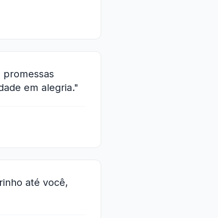
s promessas
dade em alegria."
rinho até você,