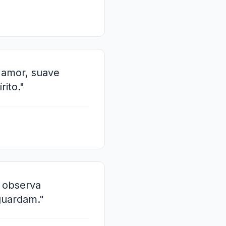
 amor, suave
ito."
 observa
guardam."