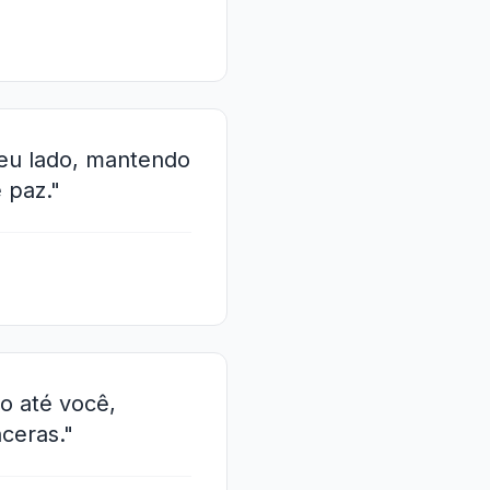
teu lado, mantendo
 paz."
o até você,
ceras."