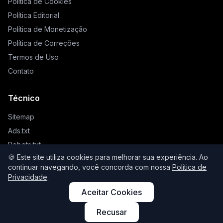
Política de Cookies
Política Editorial
Política de Monetização
Política de Correções
Termos de Uso
Contato
Técnico
Sitemap
Ads.txt
Robots.txt
🍪 Este site utiliza cookies para melhorar sua experiência. Ao
Llms.txt
continuar navegando, você concorda com nossa
Política de
Privacidade
.
Aceitar Cookies
© 2026 Higienista. Todos os direitos reservados.
Recusar