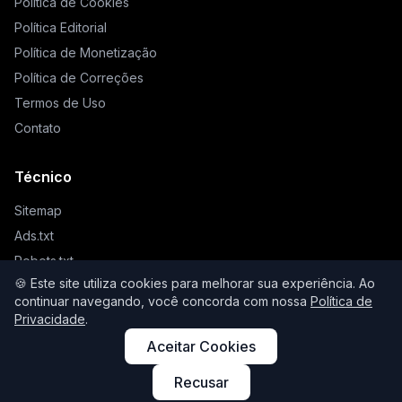
Política de Cookies
Política Editorial
Política de Monetização
Política de Correções
Termos de Uso
Contato
Técnico
Sitemap
Ads.txt
Robots.txt
🍪 Este site utiliza cookies para melhorar sua experiência. Ao
Llms.txt
continuar navegando, você concorda com nossa
Política de
Privacidade
.
Aceitar Cookies
© 2026 Higienista. Todos os direitos reservados.
Recusar