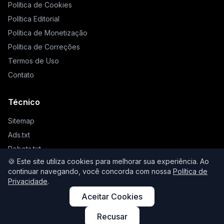
Política de Cookies
Política Editorial
Política de Monetização
Política de Correções
Termos de Uso
Contato
Técnico
Sitemap
Ads.txt
Robots.txt
🍪 Este site utiliza cookies para melhorar sua experiência. Ao
Llms.txt
continuar navegando, você concorda com nossa
Política de
Privacidade
.
Aceitar Cookies
© 2026 Higienista. Todos os direitos reservados.
Recusar