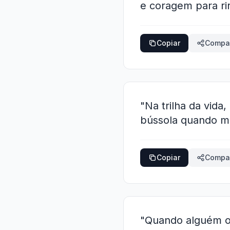
e coragem para ri
Copiar
Compar
"Na trilha da vid
bússola quando me
Copiar
Compar
"Quando alguém o