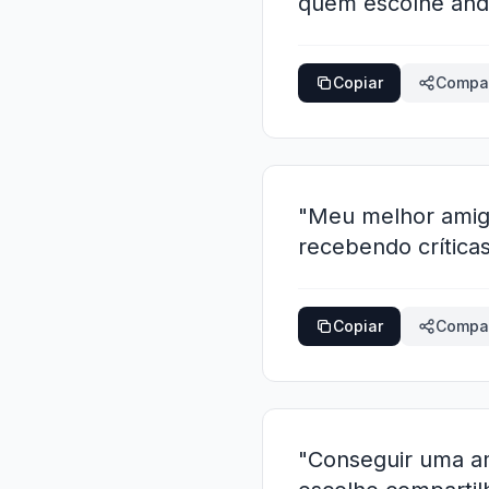
quem escolhe andar
Copiar
Compar
"Meu melhor amigo
recebendo crítica
Copiar
Compar
"Conseguir uma am