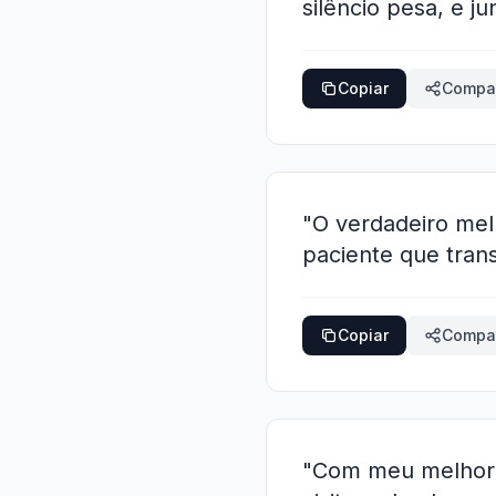
silêncio pesa, e 
Copiar
Compar
"O verdadeiro mel
paciente que tran
Copiar
Compar
"Com meu melhor a