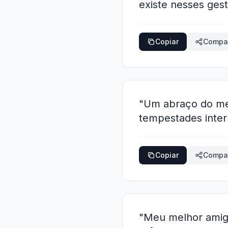
existe nesses gest
Copiar
Compar
"Um abraço do meu
tempestades inter
Copiar
Compar
"Meu melhor amigo