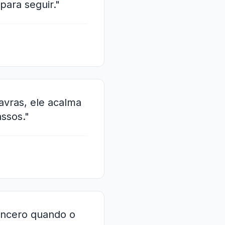
para seguir."
avras, ele acalma
ssos."
incero quando o