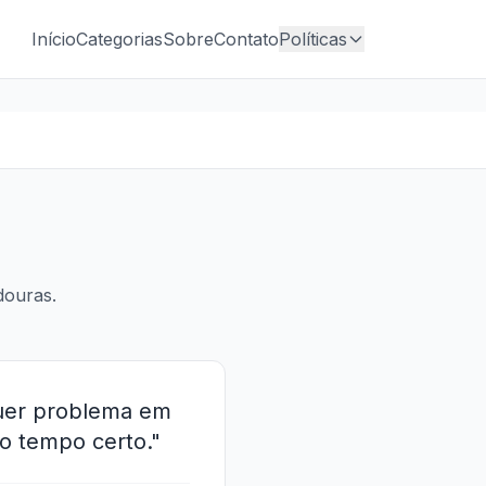
Início
Categorias
Sobre
Contato
Políticas
douras.
quer problema em
no tempo certo."