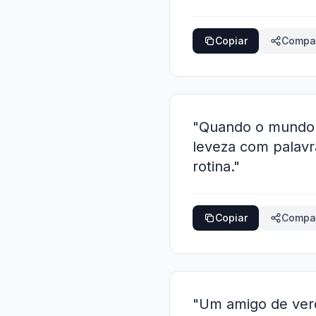
Copiar
Compar
"Quando o mundo 
leveza com palavr
rotina."
Copiar
Compar
"Um amigo de verda