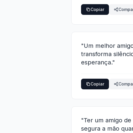
Copiar
Compar
"Um melhor amigo 
transforma silênci
esperança."
Copiar
Compar
"Ter um amigo de 
segura a mão quan