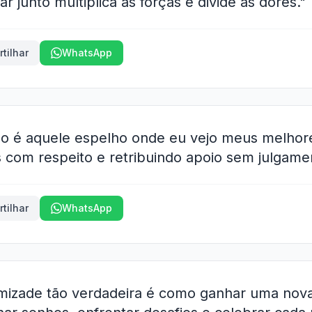
 junto multiplica as forças e divide as dores."
tilhar
WhatsApp
 é aquele espelho onde eu vejo meus melhores
s com respeito e retribuindo apoio sem julgame
tilhar
WhatsApp
izade tão verdadeira é como ganhar uma nova