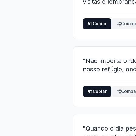
visitas e lembra
Copiar
Compar
"Não importa onde
nosso refúgio, ond
Copiar
Compar
"Quando o dia pes