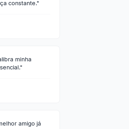
ça constante."
alibra minha
sencial."
elhor amigo já