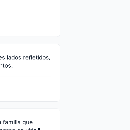
 lados refletidos,
ntos."
 família que