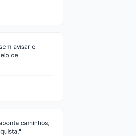
sem avisar e
heio de
 aponta caminhos,
uista."