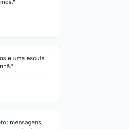
amos."
sos e uma escuta
nhã."
eto: mensagens,