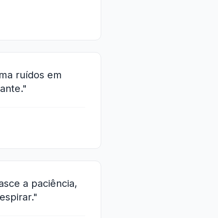
rma ruídos em
ante."
asce a paciência,
espirar."