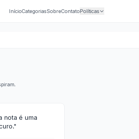
Início
Categorias
Sobre
Contato
Políticas
spiram.
da nota é uma
curo."