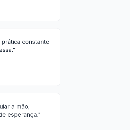
 prática constante
essa."
iar a mão,
de esperança."