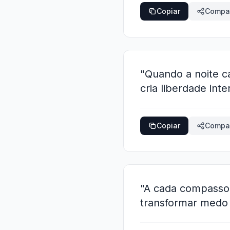
Copiar
Compar
"Quando a noite c
cria liberdade inte
Copiar
Compar
"A cada compasso
transformar medo 