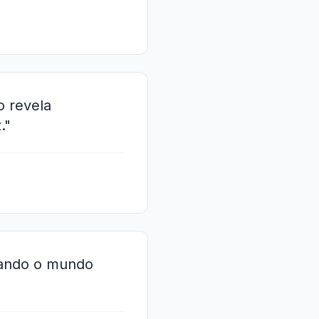
o revela
."
uando o mundo