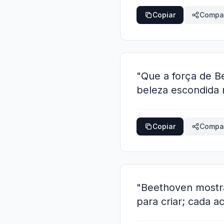
Copiar
Compar
"Que a força de B
beleza escondida 
Copiar
Compar
"Beethoven mostra
para criar; cada 