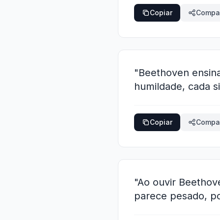
Copiar
Compar
"Beethoven ensina 
humildade, cada si
Copiar
Compar
"Ao ouvir Beetho
parece pesado, po