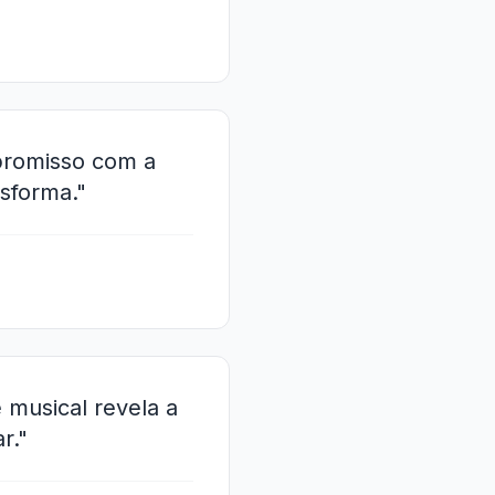
promisso com a
nsforma."
 musical revela a
r."