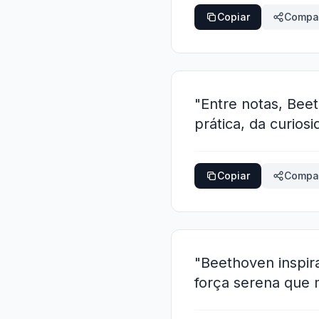
Copiar
Compar
"Entre notas, Bee
prática, da curios
Copiar
Compar
"Beethoven inspira
força serena que 