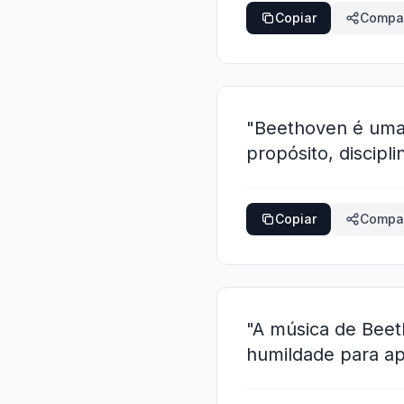
Copiar
Compar
"Beethoven é uma
propósito, discipl
Copiar
Compar
"A música de Beet
humildade para ap