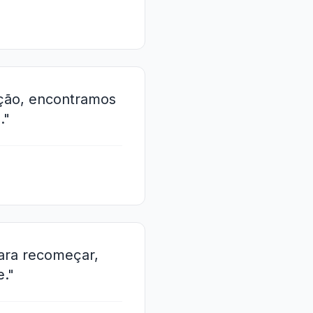
ção, encontramos
."
para recomeçar,
."