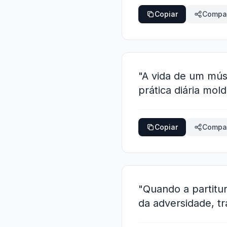
Copiar
Compar
"A vida de um músi
prática diária mol
Copiar
Compar
"Quando a partitu
da adversidade, t