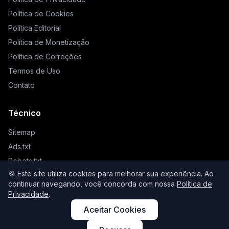
Política de Cookies
Política Editorial
Política de Monetização
Política de Correções
Termos de Uso
Contato
Técnico
Sitemap
Ads.txt
Robots.txt
🍪 Este site utiliza cookies para melhorar sua experiência. Ao
Llms.txt
continuar navegando, você concorda com nossa
Política de
Privacidade
.
Aceitar Cookies
© 2026 Higienista. Todos os direitos reservados.