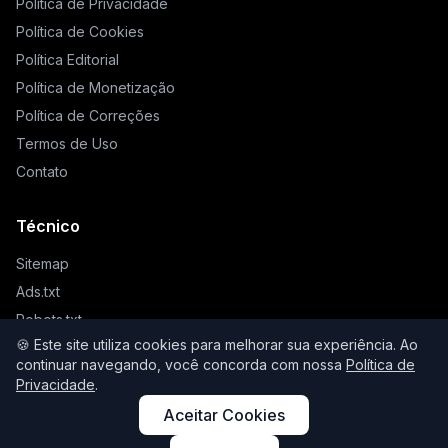
Política de Privacidade
Política de Cookies
Política Editorial
Política de Monetização
Política de Correções
Termos de Uso
Contato
Técnico
Sitemap
Ads.txt
Robots.txt
🍪 Este site utiliza cookies para melhorar sua experiência. Ao
Llms.txt
continuar navegando, você concorda com nossa
Política de
Privacidade
.
Aceitar Cookies
© 2026 Higienista. Todos os direitos reservados.