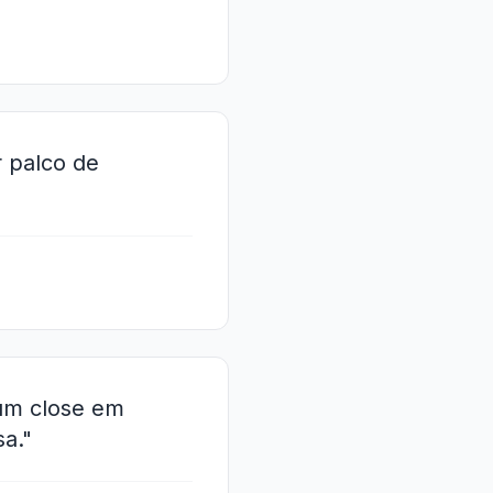
r palco de
 um close em
a."