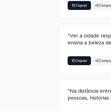
Copiar
Compar
"Ver a cidade resp
ensina a beleza d
Copiar
Compar
"Na distância ent
pessoas, história