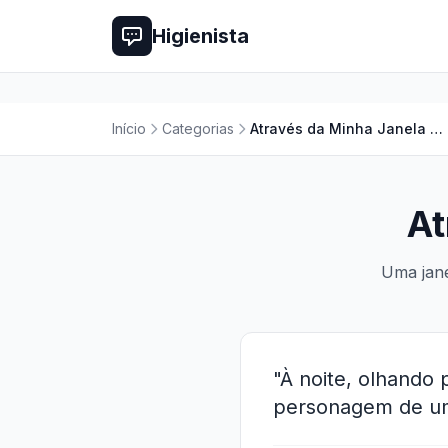
Higienista
Início
Categorias
Através da Minha Janela Filme
At
Uma jane
"À noite, olhando 
personagem de um 