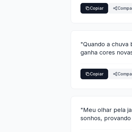
Copiar
Compar
"Quando a chuva b
ganha cores novas
Copiar
Compar
"Meu olhar pela 
sonhos, provando q