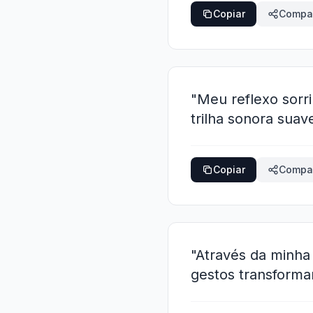
Copiar
Compar
"Meu reflexo sorri
trilha sonora suav
Copiar
Compar
"Através da minha
gestos transforma