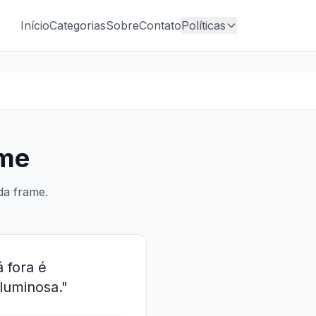
Início
Categorias
Sobre
Contato
Políticas
lme
da frame.
 fora é
luminosa."