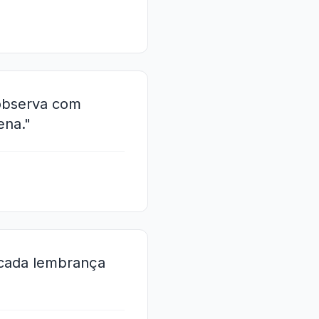
observa com
ena."
 cada lembrança