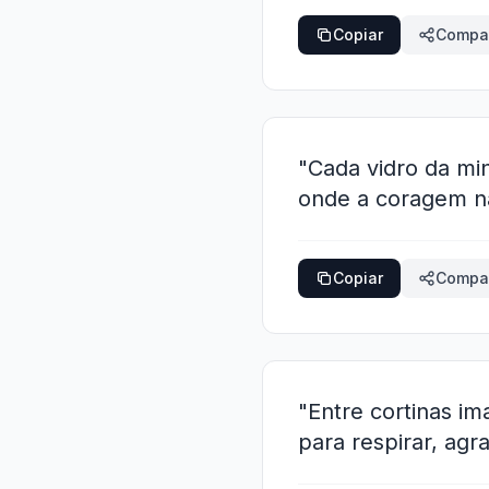
Copiar
Compar
"Cada vidro da mi
onde a coragem nas
Copiar
Compar
"Entre cortinas im
para respirar, agr