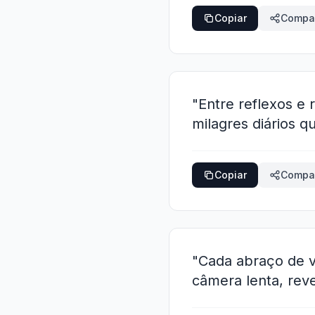
Copiar
Compar
"Entre reflexos e 
milagres diários q
Copiar
Compar
"Cada abraço de v
câmera lenta, rev