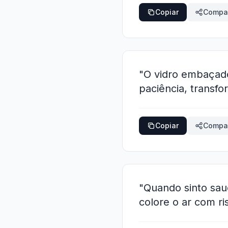
Copiar
Compar
"O vidro embaçad
paciência, transf
Copiar
Compar
"Quando sinto sau
colore o ar com r