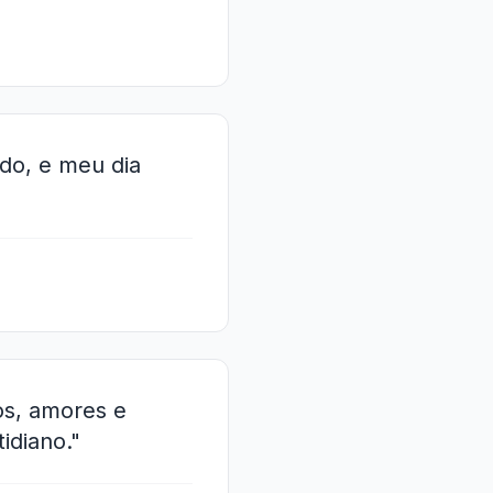
ado, e meu dia
os, amores e
idiano."