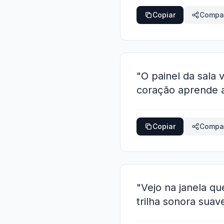
Copiar
Compar
"O painel da sala 
coração aprende a
Copiar
Compar
"Vejo na janela q
trilha sonora sua