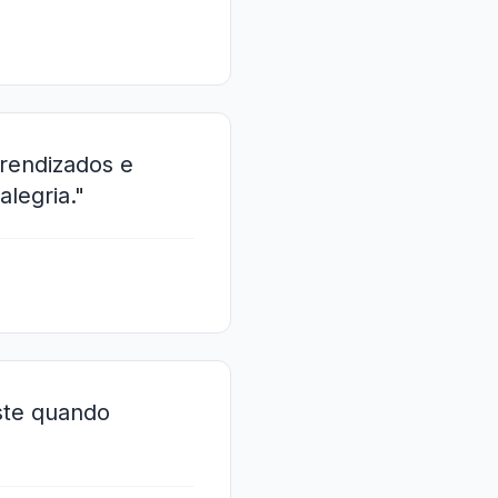
prendizados e
legria."
ste quando