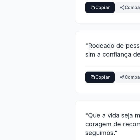
Copiar
Compar
"Rodeado de pesso
sim a confiança d
Copiar
Compar
"Que a vida seja m
coragem de recom
seguimos."