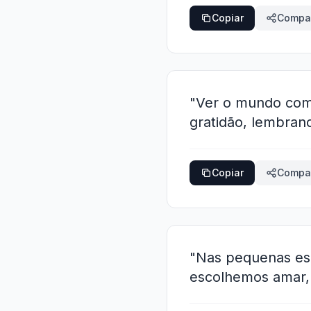
Copiar
Compar
"Ver o mundo com 
gratidão, lembrand
Copiar
Compar
"Nas pequenas esc
escolhemos amar, 