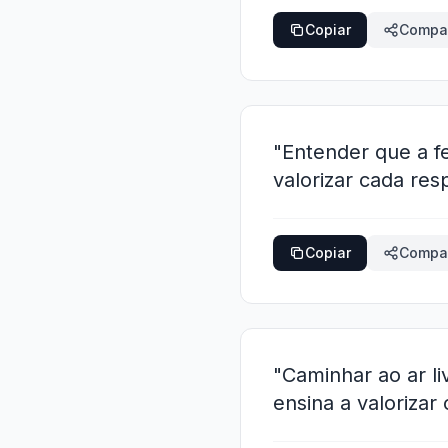
Copiar
Compar
"Entender que a fe
valorizar cada re
Copiar
Compar
"Caminhar ao ar li
ensina a valoriz