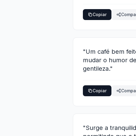
Copiar
Compar
"Um café bem feit
mudar o humor de
gentileza."
Copiar
Compar
"Surge a tranquil