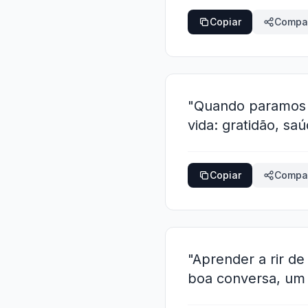
Copiar
Compar
"Quando paramos p
vida: gratidão, sa
Copiar
Compar
"Aprender a rir d
boa conversa, um l