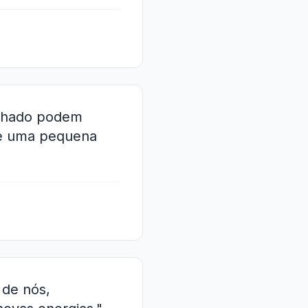
ilhado podem
de uma pequena
 de nós,