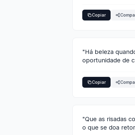
Copiar
Compar
"Há beleza quando
oportunidade de c
Copiar
Compar
"Que as risadas c
o que se doa reto