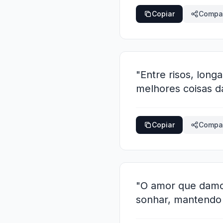
Copiar
Compar
"Entre risos, long
melhores coisas d
Copiar
Compar
"O amor que damos
sonhar, mantendo a