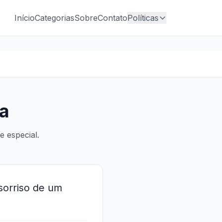
Início
Categorias
Sobre
Contato
Políticas
da
 especial.
sorriso de um