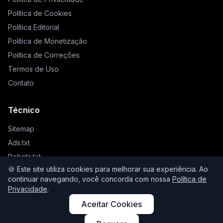
Política de Cookies
Política Editorial
Política de Monetização
Política de Correções
Termos de Uso
Contato
Técnico
Sitemap
Ads.txt
Robots.txt
🍪 Este site utiliza cookies para melhorar sua experiência. Ao
Llms.txt
continuar navegando, você concorda com nossa
Política de
Privacidade
.
Aceitar Cookies
© 2026 Higienista. Todos os direitos reservados.