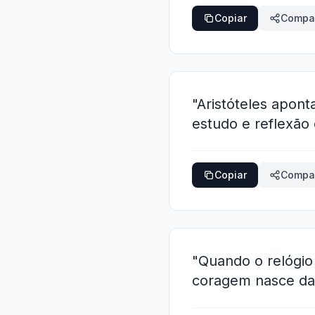
Copiar
Compar
"Aristóteles apont
estudo e reflexão
Copiar
Compar
"Quando o relógio 
coragem nasce da p