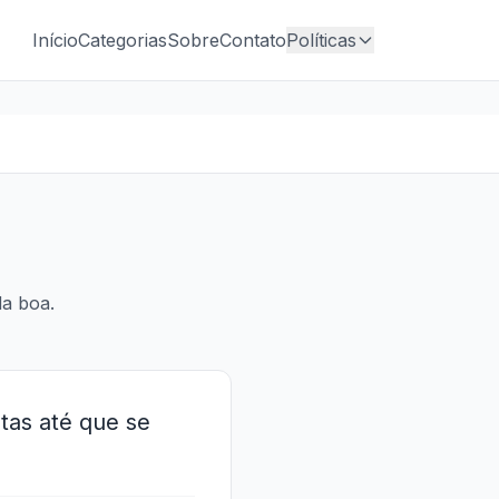
Início
Categorias
Sobre
Contato
Políticas
da boa.
stas até que se