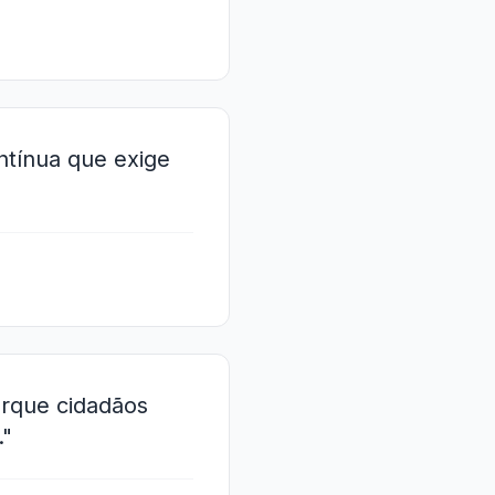
ntínua que exige
orque cidadãos
."