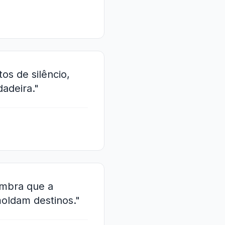
os de silêncio,
adeira."
embra que a
moldam destinos."