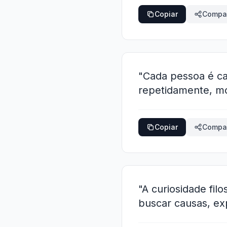
Copiar
Compar
"Cada pessoa é ca
repetidamente, mo
Copiar
Compar
"A curiosidade fil
buscar causas, e