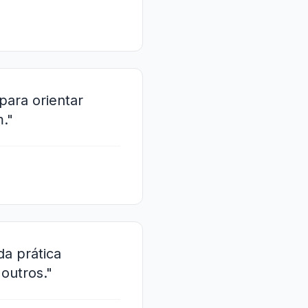
para orientar
."
da prática
outros."