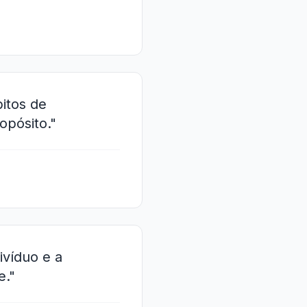
itos de
pósito."
ivíduo e a
e."