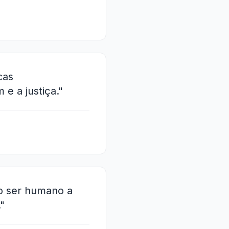
cas
e a justiça."
 o ser humano a
"