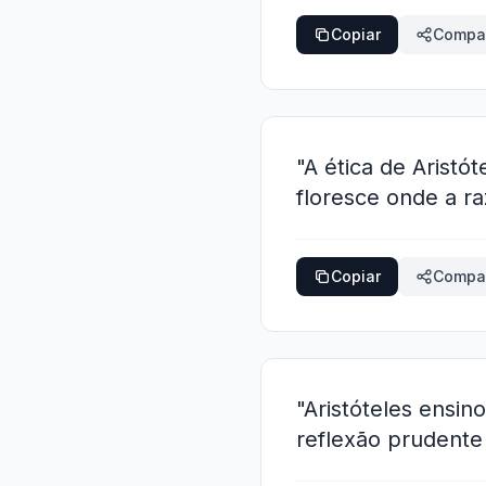
Copiar
Compar
"A ética de Aristó
floresce onde a r
Copiar
Compar
"Aristóteles ensin
reflexão prudent