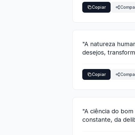
Copiar
Compar
"A natureza humana
desejos, transfo
Copiar
Compar
"A ciência do bom
constante, da del