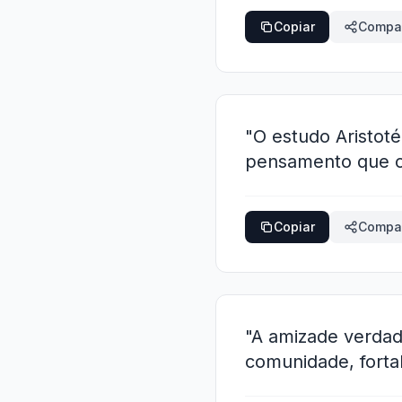
Copiar
Compar
"O estudo Aristot
pensamento que c
Copiar
Compar
"A amizade verdade
comunidade, forta