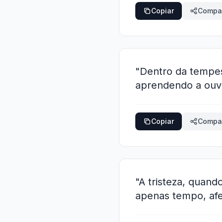
Copiar
Compar
"Dentro da tempes
aprendendo a ouvi
Copiar
Compar
"A tristeza, quan
apenas tempo, afe