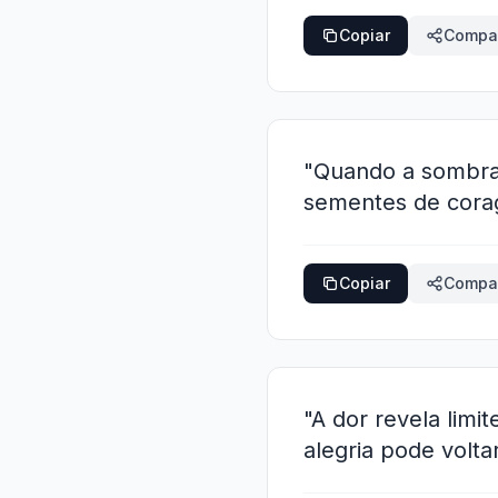
Copiar
Compar
"Quando a sombra 
sementes de cora
Copiar
Compar
"A dor revela limi
alegria pode volta