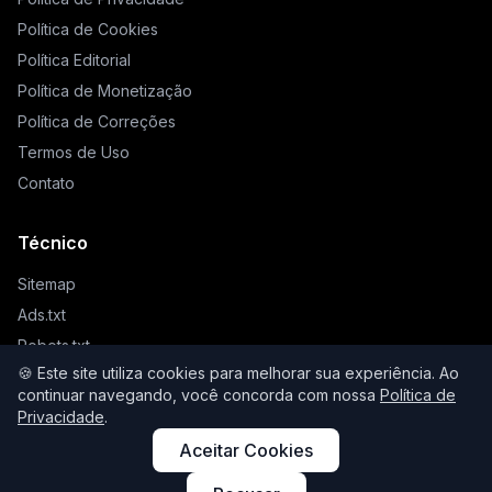
Política de Cookies
Política Editorial
Política de Monetização
Política de Correções
Termos de Uso
Contato
Técnico
Sitemap
Ads.txt
Robots.txt
🍪 Este site utiliza cookies para melhorar sua experiência. Ao
Llms.txt
continuar navegando, você concorda com nossa
Política de
Privacidade
.
Aceitar Cookies
© 2026 Higienista. Todos os direitos reservados.