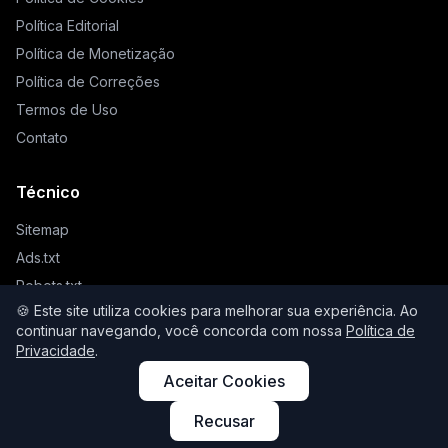
Política Editorial
Política de Monetização
Política de Correções
Termos de Uso
Contato
Técnico
Sitemap
Ads.txt
Robots.txt
🍪 Este site utiliza cookies para melhorar sua experiência. Ao
Llms.txt
continuar navegando, você concorda com nossa
Política de
Privacidade
.
Aceitar Cookies
© 2026 Higienista. Todos os direitos reservados.
Recusar