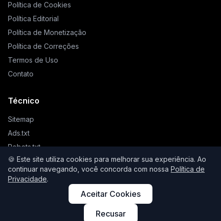
Política de Cookies
Política Editorial
Política de Monetização
Política de Correções
Termos de Uso
Contato
Técnico
Sitemap
Ads.txt
Robots.txt
🍪 Este site utiliza cookies para melhorar sua experiência. Ao
Llms.txt
continuar navegando, você concorda com nossa
Política de
Privacidade
.
Aceitar Cookies
© 2026 Higienista. Todos os direitos reservados.
Recusar