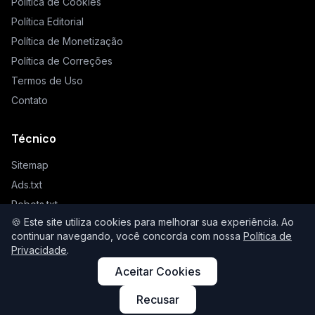
Política de Cookies
Política Editorial
Política de Monetização
Política de Correções
Termos de Uso
Contato
Técnico
Sitemap
Ads.txt
Robots.txt
🍪 Este site utiliza cookies para melhorar sua experiência. Ao
Llms.txt
continuar navegando, você concorda com nossa
Política de
Privacidade
.
Aceitar Cookies
© 2026 Higienista. Todos os direitos reservados.
Recusar