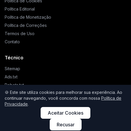
Política de Cookies
Política Editorial
Política de Monetização
Política de Correções
Termos de Uso
Contato
Técnico
Sitemap
Ads.txt
Robots.txt
🍪 Este site utiliza cookies para melhorar sua experiência. Ao
Llms.txt
continuar navegando, você concorda com nossa
Política de
Privacidade
.
Aceitar Cookies
© 2026 Higienista. Todos os direitos reservados.
Recusar