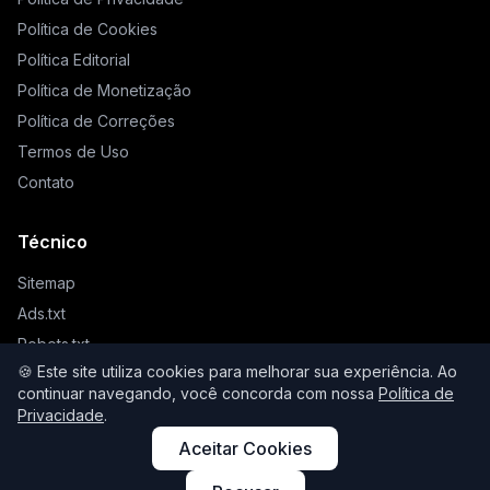
Política de Cookies
Política Editorial
Política de Monetização
Política de Correções
Termos de Uso
Contato
Técnico
Sitemap
Ads.txt
Robots.txt
🍪 Este site utiliza cookies para melhorar sua experiência. Ao
Llms.txt
continuar navegando, você concorda com nossa
Política de
Privacidade
.
Aceitar Cookies
© 2026 Higienista. Todos os direitos reservados.