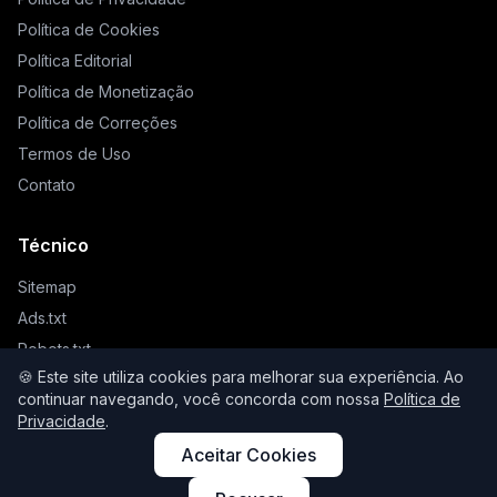
Política de Cookies
Política Editorial
Política de Monetização
Política de Correções
Termos de Uso
Contato
Técnico
Sitemap
Ads.txt
Robots.txt
🍪 Este site utiliza cookies para melhorar sua experiência. Ao
Llms.txt
continuar navegando, você concorda com nossa
Política de
Privacidade
.
Aceitar Cookies
© 2026 Higienista. Todos os direitos reservados.