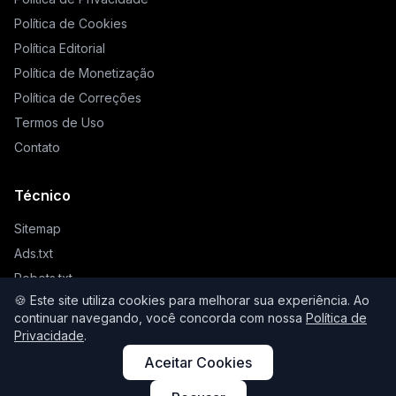
Política de Cookies
Política Editorial
Política de Monetização
Política de Correções
Termos de Uso
Contato
Técnico
Sitemap
Ads.txt
Robots.txt
🍪 Este site utiliza cookies para melhorar sua experiência. Ao
Llms.txt
continuar navegando, você concorda com nossa
Política de
Privacidade
.
Aceitar Cookies
© 2026 Higienista. Todos os direitos reservados.