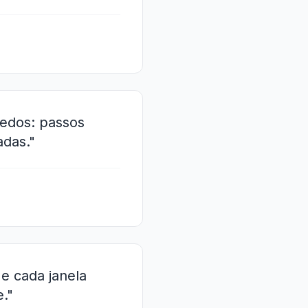
redos: passos
adas."
 e cada janela
."