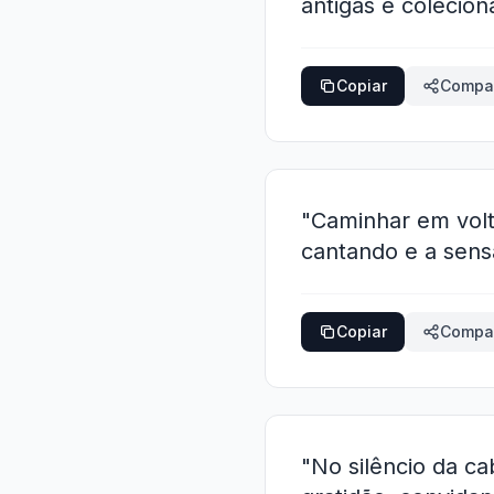
antigas e colecio
Copiar
Compar
"Caminhar em volt
cantando e a sen
Copiar
Compar
"No silêncio da c