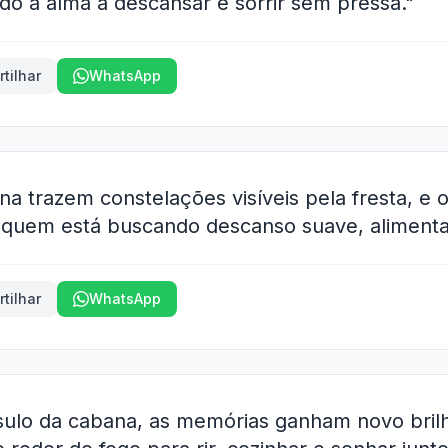
do a alma a descansar e sorrir sem pressa."
tilhar
WhatsApp
na trazem constelações visíveis pela fresta, e 
 quem está buscando descanso suave, alimenta
tilhar
WhatsApp
sulo da cabana, as memórias ganham novo bril