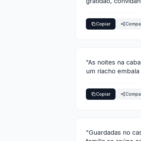
gratidão, convidan
Copiar
Compar
"As noites na caba
um riacho embala
Copiar
Compar
"Guardadas no ca