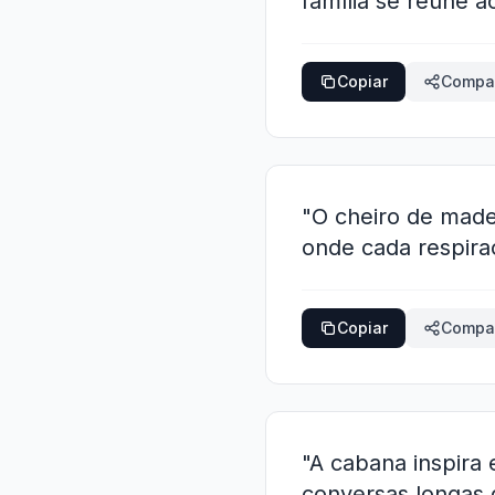
família se reúne a
Copiar
Compar
"O cheiro de made
onde cada respir
Copiar
Compar
"A cabana inspira
conversas longas 