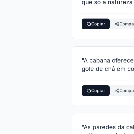
que só a natureza
Copiar
Compar
"A cabana oferece
gole de chá em c
Copiar
Compar
"As paredes da c