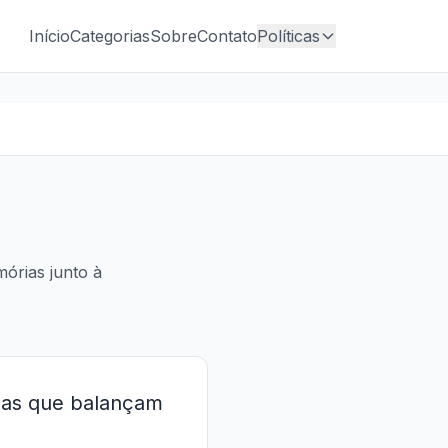
Início
Categorias
Sobre
Contato
Políticas
órias junto à
las que balançam