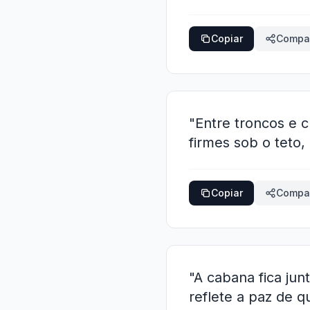
Copiar
Compar
"Entre troncos e 
firmes sob o teto,
Copiar
Compar
"A cabana fica jun
reflete a paz de 