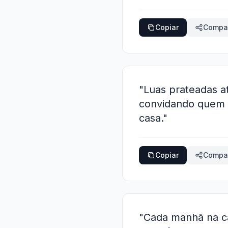
Copiar
Compar
"Luas prateadas a
convidando quem p
casa."
Copiar
Compar
"Cada manhã na ca