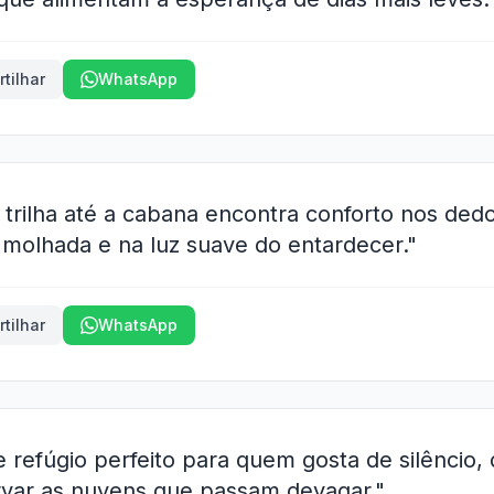
tilhar
WhatsApp
trilha até a cabana encontra conforto nos ded
 molhada e na luz suave do entardecer."
tilhar
WhatsApp
 refúgio perfeito para quem gosta de silêncio, 
var as nuvens que passam devagar."