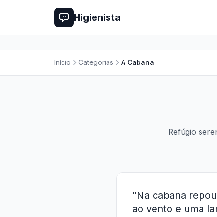
Higienista
Início
Categorias
A Cabana
Refúgio sere
"Na cabana repous
ao vento e uma lar