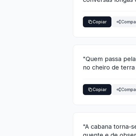
Copiar
Compar
"Quem passa pela 
no cheiro de terra
Copiar
Compar
"A cabana torna-se
quente e de obser