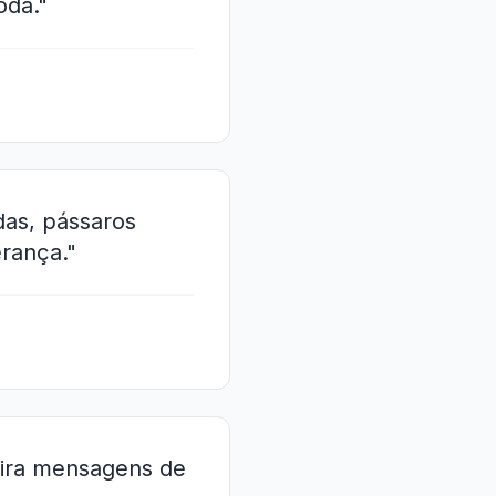
oda."
das, pássaros
rança."
deira mensagens de