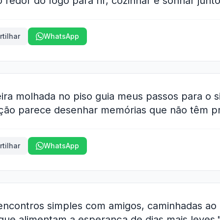
o redor do fogo para rir, cozinhar e sonhar junto
tilhar
WhatsApp
ira molhada no piso guia meus passos para o si
ação parece desenhar memórias que não têm pr
tilhar
WhatsApp
 encontros simples com amigos, caminhadas ao 
que alimentam a esperança de dias mais leves.