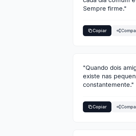
cada dia comum e
Sempre firme."
Copiar
Compar
"Quando dois amig
existe nas pequen
constantemente."
Copiar
Compar